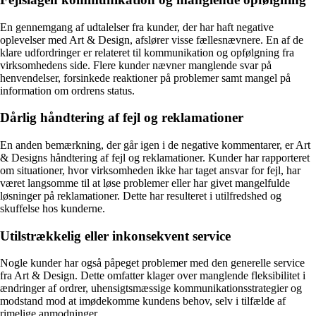
En gennemgang af udtalelser fra kunder, der har haft negative
oplevelser med Art & Design, afslører visse fællesnævnere. En af de
klare udfordringer er relateret til kommunikation og opfølgning fra
virksomhedens side. Flere kunder nævner manglende svar på
henvendelser, forsinkede reaktioner på problemer samt mangel på
information om ordrens status.
Dårlig håndtering af fejl og reklamationer
En anden bemærkning, der går igen i de negative kommentarer, er Art
& Designs håndtering af fejl og reklamationer. Kunder har rapporteret
om situationer, hvor virksomheden ikke har taget ansvar for fejl, har
været langsomme til at løse problemer eller har givet mangelfulde
løsninger på reklamationer. Dette har resulteret i utilfredshed og
skuffelse hos kunderne.
Utilstrækkelig eller inkonsekvent service
Nogle kunder har også påpeget problemer med den generelle service
fra Art & Design. Dette omfatter klager over manglende fleksibilitet i
ændringer af ordrer, uhensigtsmæssige kommunikationsstrategier og
modstand mod at imødekomme kundens behov, selv i tilfælde af
rimelige anmodninger.