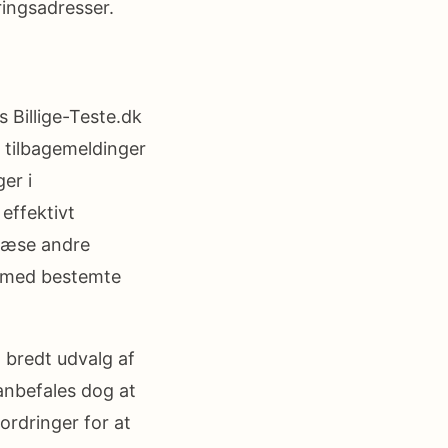
ringsadresser.
Billige-Teste.dk
e tilbagemeldinger
er i
effektivt
 læse andre
 med bestemte
t bredt udvalg af
anbefales dog at
rdringer for at