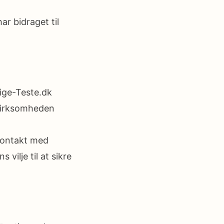
r bidraget til
ige-Teste.dk
r virksomheden
 kontakt med
ilje til at sikre