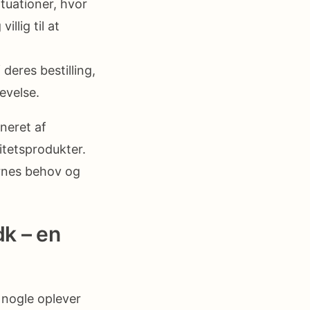
tuationer, hvor
llig til at
deres bestilling,
evelse.
neret af
itetsprodukter.
rnes behov og
dk – en
 nogle oplever