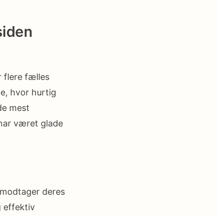
siden
 flere fælles
e, hvor hurtig
de mest
har været glade
e modtager deres
 effektiv