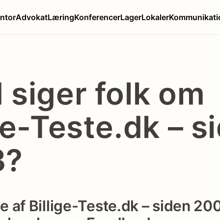
ntor
Advokat
Læring
Konferencer
Lager
Lokaler
Kommunikati
 siger folk om
ge-Teste.dk – s
3?
 af Billige-Teste.dk – siden 20