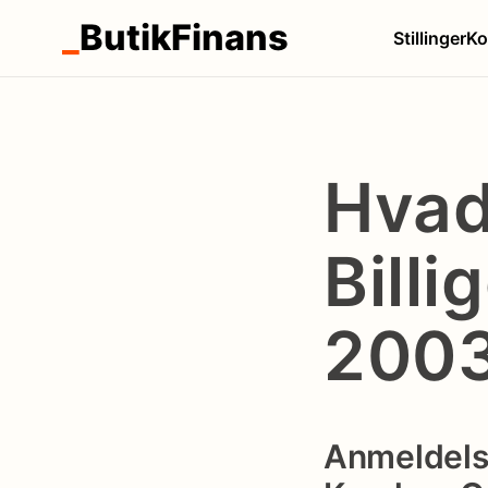
_
ButikFinans
Stillinger
Ko
Hvad
Billi
200
Anmeldelse