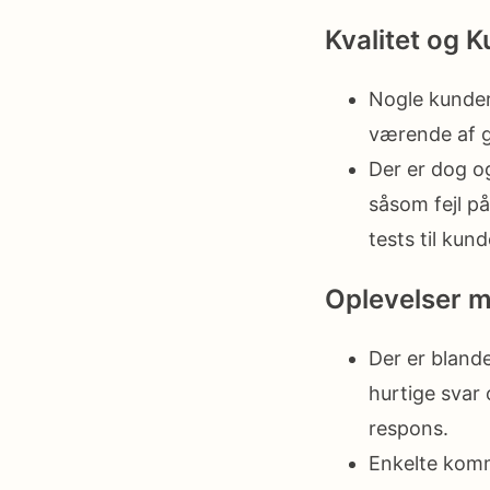
Kvalitet og 
Nogle kunder
værende af g
Der er dog og
såsom fejl på
tests til kun
Oplevelser 
Der er bland
hurtige svar
respons.
Enkelte kom