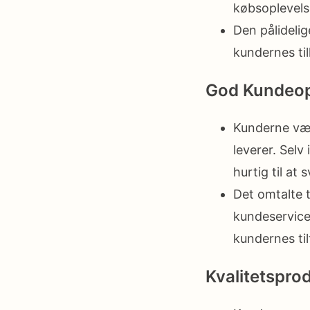
købsoplevels
Den pålideli
kundernes til
God Kundeop
Kunderne vær
leverer. Selv
hurtig til at
Det omtalte t
kundeservice 
kundernes ti
Kvalitetspro