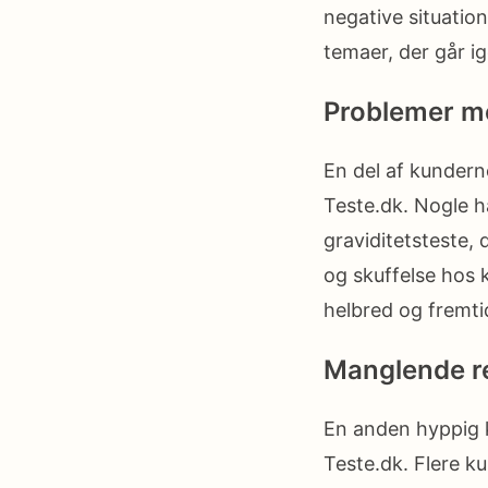
negative situatio
temaer, der går i
Problemer me
En del af kundern
Teste.dk. Nogle h
graviditetsteste,
og skuffelse hos k
helbred og fremti
Manglende r
En anden hyppig k
Teste.dk. Flere k