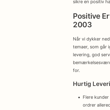
sikre en positiv h
Positive E
2003
Når vi dykker ned 
temaer, som går i
levering, god ser
bemærkelsesværdi
for.
Hurtig Lever
Flere kunder
ordrer allere