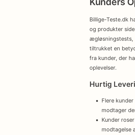
Kunders O
Billige-Teste.dk h
og produkter side
ægløsningstests, 
tiltrukket en bet
fra kunder, der ha
oplevelser.
Hurtig Lever
Flere kunder
modtager dere
Kunder roser 
modtagelse a