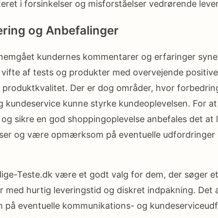
teret i forsinkelser og misforståelser vedrørende leve
ring og Anbefalinger
nnemgået kundernes kommentarer og erfaringer synes 
d vifte af tests og produkter med overvejende positiv
g produktkvalitet. Der er dog områder, hvor forbedring
kundeservice kunne styrke kundeoplevelsen. For at 
 og sikre en god shoppingoplevelse anbefales det at
ser og være opmærksom på eventuelle udfordringer
llige-Teste.dk være et godt valg for dem, der søger e
r med hurtig leveringstid og diskret indpakning. Det 
å eventuelle kommunikations- og kundeserviceudfo