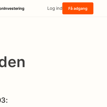
Log ind
on
Investering
Få adgang
iden
03: