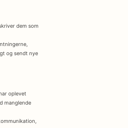
eskriver dem som
entningerne,
igt og sendt nye
har oplevet
med manglende
kommunikation,