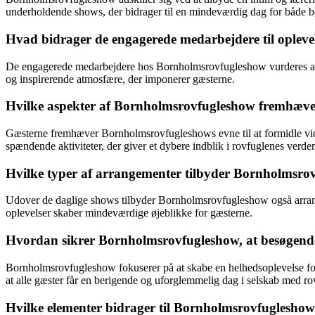
underholdende shows, der bidrager til en mindeværdig dag for både 
Hvad bidrager de engagerede medarbejdere til oplev
De engagerede medarbejdere hos Bornholmsrovfugleshow vurderes af b
og inspirerende atmosfære, der imponerer gæsterne.
Hvilke aspekter af Bornholmsrovfugleshow fremhæves
Gæsterne fremhæver Bornholmsrovfugleshows evne til at formidle vide
spændende aktiviteter, der giver et dybere indblik i rovfuglenes verde
Hvilke typer af arrangementer tilbyder Bornholmsro
Udover de daglige shows tilbyder Bornholmsrovfugleshow også arrang
oplevelser skaber mindeværdige øjeblikke for gæsterne.
Hvordan sikrer Bornholmsrovfugleshow, at besøgende 
Bornholmsrovfugleshow fokuserer på at skabe en helhedsoplevelse for 
at alle gæster får en berigende og uforglemmelig dag i selskab med ro
Hvilke elementer bidrager til Bornholmsrovfuglesho