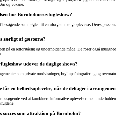
børn og voksne.
elsen hos Bornholmsrovfugleshow?
esøgende som nøglen til en uforglemmelig oplevelse. Deres passion, v
 særligt af gæsterne?
n på en letforståelig og underholdende måde. De roser også mulighede
n.
vfugleshow udover de daglige shows?
ementer som private rundvisninger, bryllupsfotografering og overnatn
får en helhedsoplevelse, når de deltager i arrangemen
besøgende ved at kombinere informative oplevelser med underholdende sho
vfuglene.
ws succes som attraktion på Bornholm?