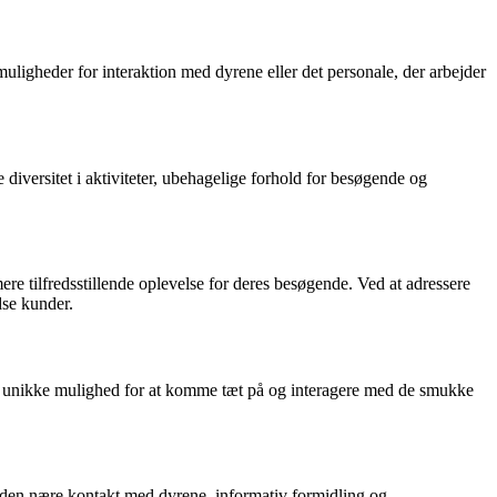
igheder for interaktion med dyrene eller det personale, der arbejder
versitet i aktiviteter, ubehagelige forhold for besøgende og
e tilfredsstillende oplevelse for deres besøgende. Ved at adressere
dse kunder.
 unikke mulighed for at komme tæt på og interagere med de smukke
 den nære kontakt med dyrene, informativ formidling og