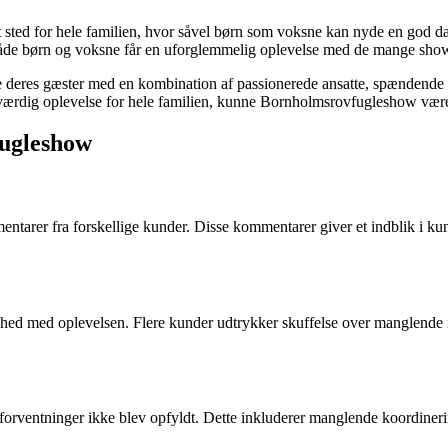
sted for hele familien, hvor såvel børn som voksne kan nyde en god 
at både børn og voksne får en uforglemmelig oplevelse med de mange shows
e deres gæster med en kombination af passionerede ansatte, spændende 
eværdig oplevelse for hele familien, kunne Bornholmsrovfugleshow være
ugleshow
r fra forskellige kunder. Disse kommentarer giver et indblik i kunder
ed med oplevelsen. Flere kunder udtrykker skuffelse over manglende in
 forventninger ikke blev opfyldt. Dette inkluderer manglende koordineri