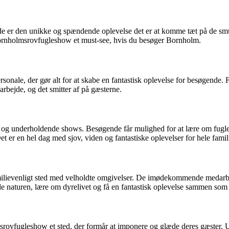
 er den unikke og spændende oplevelse det er at komme tæt på de smu
Bornholmsrovfugleshow et must-see, hvis du besøger Bornholm.
ale, der gør alt for at skabe en fantastisk oplevelse for besøgende. F
rbejde, og det smitter af på gæsterne.
g underholdende shows. Besøgende får mulighed for at lære om fuglen
er en hel dag med sjov, viden og fantastiske oplevelser for hele famil
lievenligt sted med velholdte omgivelser. De imødekommende medarbej
de naturen, lære om dyrelivet og få en fantastisk oplevelse sammen som 
vfugleshow et sted, der formår at imponere og glæde deres gæster. Uans