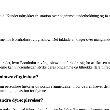
. Kunder udtrykker frustration over begrænset underholdning og få mul
rne hos Bornholmsrovfugleshow. Det inkluderer klager over manglende di
råder, hvor Bornholmsrovfugleshow kan forbedre sig for at sikre en mer
eterne kan virksomheden styrke deres omdømme og tiltrække flere tilfre
holmsrovfugleshow?
 personlige historier og positive anmeldelser, hvor de fremhæver den
rmidling og passion for dyrene.
andre dyreoplevelser?
rig oplevelse med fokus på rovfugle og krybdyr. Besøgende beretter om