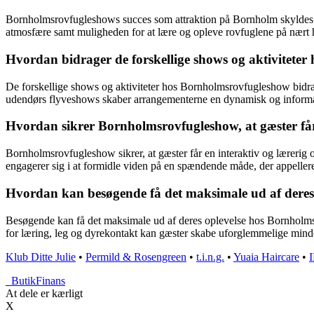
Bornholmsrovfugleshows succes som attraktion på Bornholm skyldes d
atmosfære samt muligheden for at lære og opleve rovfuglene på nært 
Hvordan bidrager de forskellige shows og aktiviteter
De forskellige shows og aktiviteter hos Bornholmsrovfugleshow bidrag
udendørs flyveshows skaber arrangementerne en dynamisk og informati
Hvordan sikrer Bornholmsrovfugleshow, at gæster får 
Bornholmsrovfugleshow sikrer, at gæster får en interaktiv og lærerig
engagerer sig i at formidle viden på en spændende måde, der appellere
Hvordan kan besøgende få det maksimale ud af dere
Besøgende kan få det maksimale ud af deres oplevelse hos Bornholmsro
for læring, leg og dyrekontakt kan gæster skabe uforglemmelige minde
Klub Ditte Julie
•
Permild & Rosengreen
•
t.i.n.g.
•
Yuaia Haircare
•
_
ButikFinans
At dele er kærligt
X