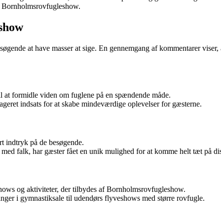
hos Bornholmsrovfugleshow.
eshow
ende at have masser at sige. En gennemgang af kommentarer viser, at de
til at formidle viden om fuglene på en spændende måde.
geret indsats for at skabe mindeværdige oplevelser for gæsterne.
ort indtryk på de besøgende.
ng med falk, har gæster fået en unik mulighed for at komme helt tæt på 
shows og aktiviteter, der tilbydes af Bornholmsrovfugleshow.
ninger i gymnastiksale til udendørs flyveshows med større rovfugle.