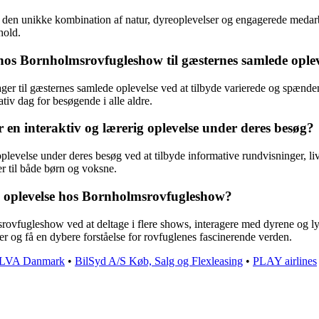
en unikke kombination af natur, dyreoplevelser og engagerede medarb
hold.
 hos Bornholmsrovfugleshow til gæsternes samlede ople
er til gæsternes samlede oplevelse ved at tilbyde varierede og spændend
v dag for besøgende i alle aldre.
en interaktiv og lærerig oplevelse under deres besøg?
 oplevelse under deres besøg ved at tilbyde informative rundvisninger, 
r til både børn og voksne.
s oplevelse hos Bornholmsrovfugleshow?
vfugleshow ved at deltage i flere shows, interagere med dyrene og lytt
r og få en dybere forståelse for rovfuglenes fascinerende verden.
ILVA Danmark
•
BilSyd A/S Køb, Salg og Flexleasing
•
PLAY airlines