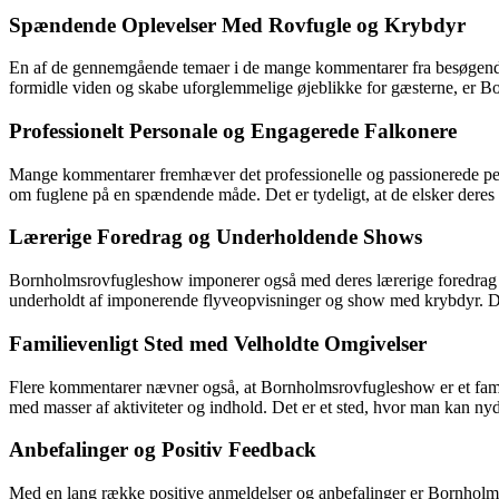
Spændende Oplevelser Med Rovfugle og Krybdyr
En af de gennemgående temaer i de mange kommentarer fra besøgende
formidle viden og skabe uforglemmelige øjeblikke for gæsterne, er 
Professionelt Personale og Engagerede Falkonere
Mange kommentarer fremhæver det professionelle og passionerede person
om fuglene på en spændende måde. Det er tydeligt, at de elsker deres a
Lærerige Foredrag og Underholdende Shows
Bornholmsrovfugleshow imponerer også med deres lærerige foredrag o
underholdt af imponerende flyveopvisninger og show med krybdyr. Det 
Familievenligt Sted med Velholdte Omgivelser
Flere kommentarer nævner også, at Bornholmsrovfugleshow er et fami
med masser af aktiviteter og indhold. Det er et sted, hvor man kan ny
Anbefalinger og Positiv Feedback
Med en lang række positive anmeldelser og anbefalinger er Bornholmsro