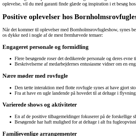
oplevelse, vil du med garanti finde glæde og inspiration i et besøg 
Positive oplevelser hos Bornholmsrovfugl
Når det kommer til oplevelser med Bornholmsrovfugleshow, synes besøg
os dykke ned i nogle af de mest fremhævede temaer:
Engageret personale og formidling
Flere besøgende roser det dedikerede personale og deres evne 
Beskrivelserne af medarbejdernes entusiasme vidner om en enga
Nære møder med rovfugle
Den tætte interaktion med flotte rovfugle synes at have gjort st
Fra at have en ugle landende på hovedet til at deltage i flyvni
Varierede shows og aktiviteter
En af de positive tilbagemeldinger fokuserer på de forskellige 
Besøgende har haft mulighed for at deltage i alt fra fugleopvis
Familievenlige arrangementer