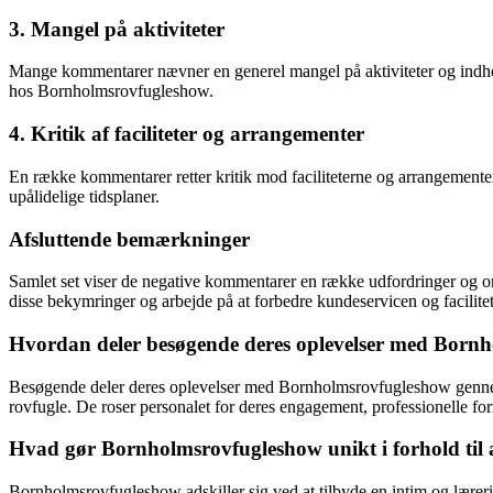
3. Mangel på aktiviteter
Mange kommentarer nævner en generel mangel på aktiviteter og indhold
hos Bornholmsrovfugleshow.
4. Kritik af faciliteter og arrangementer
En række kommentarer retter kritik mod faciliteterne og arrangemente
upålidelige tidsplaner.
Afsluttende bemærkninger
Samlet set viser de negative kommentarer en række udfordringer og om
disse bekymringer og arbejde på at forbedre kundeservicen og facilit
Hvordan deler besøgende deres oplevelser med Born
Besøgende deler deres oplevelser med Bornholmsrovfugleshow gennem
rovfugle. De roser personalet for deres engagement, professionelle fo
Hvad gør Bornholmsrovfugleshow unikt i forhold til 
Bornholmsrovfugleshow adskiller sig ved at tilbyde en intim og lære