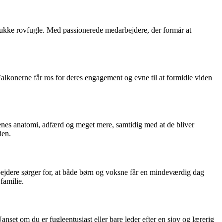
kke rovfugle. Med passionerede medarbejdere, der formår at
alkonerne får ros for deres engagement og evne til at formidle viden
es anatomi, adfærd og meget mere, samtidig med at de bliver
ien.
dere sørger for, at både børn og voksne får en mindeværdig dag
familie.
et om du er fugleentusiast eller bare leder efter en sjov og lærerig