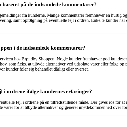
n baseret på de indsamlede kommentarer?
gemeldinger fra kunderne. Mange kommentarer fremhæver en hurtig og ef
evering, samt opfølgning på eventuelle fejl i ordren. Enkelte kunder har 
oppen i de indsamlede kommentarer?
servicen hos Brøndby Shoppen. Nogle kunder fremhæver god kundeservic
som f.eks. at tilbyde alternativer ved udsolgte varer eller følge op p
r kunder føler sig behandlet dårligt eller overset.
 i ordrene ifølge kundernes erfaringer?
uelle fejl i ordrene på en tilfredsstillende måde. Der gives ros for at 
e varer for at tilbyde alternativer og generel imødekommenhed over for