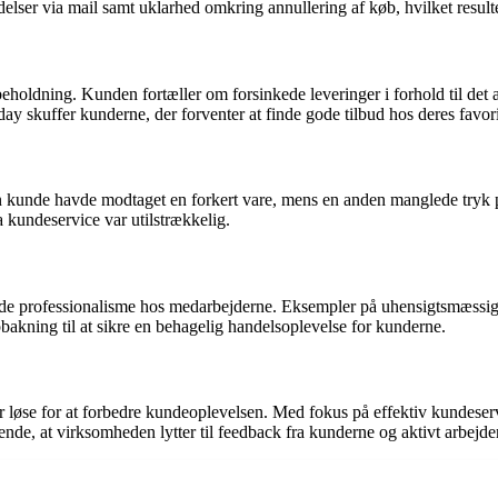
r via mail samt uklarhed omkring annullering af køb, hvilket resulter
oldning. Kunden fortæller om forsinkede leveringer i forhold til det a
 skuffer kunderne, der forventer at finde gode tilbud hos deres favori
 kunde havde modtaget en forkert vare, mens en anden manglede tryk på 
a kundeservice var utilstrækkelig.
de professionalisme hos medarbejderne. Eksempler på uhensigtsmæssi
bakning til at sikre en behagelig handelsoplevelse for kunderne.
løse for at forbedre kundeoplevelsen. Med fokus på effektiv kundeservic
ørende, at virksomheden lytter til feedback fra kunderne og aktivt arbejd