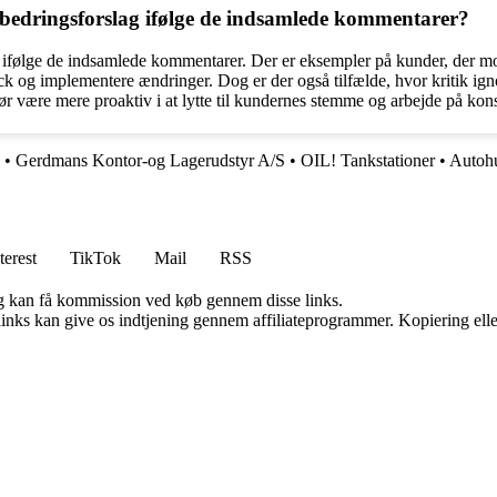
edringsforslag ifølge de indsamlede kommentarer?
t ifølge de indsamlede kommentarer. Der er eksempler på kunder, der m
edback og implementere ændringer. Dog er der også tilfælde, hvor kritik ign
e mere proaktiv i at lytte til kundernes stemme og arbejde på konstr
•
Gerdmans Kontor-og Lagerudstyr A/S
•
OIL! Tankstationer
•
Autohu
terest
TikTok
Mail
RSS
, og kan få kommission ved køb gennem disse links.
 links kan give os indtjening gennem affiliateprogrammer. Kopiering elle