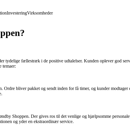
ion
Investering
Virksomheder
oppen?
ydelige fællestræk i de positive udtalelser. Kunden oplever god servic
e temaer:
Ordre bliver pakket og sendt inden for få timer, og kunder modtager de
e.
dby Shoppen. Der gives ros til det venlige og hjælpsomme personale, 
uationen og yder en ekstraordinær service.