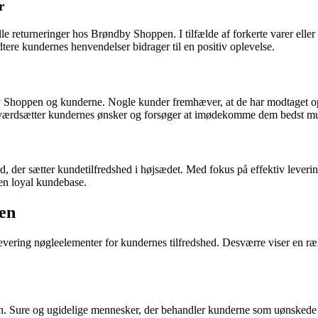
r
e returneringer hos Brøndby Shoppen. I tilfælde af forkerte varer eller 
dtere kundernes henvendelser bidrager til en positiv oplevelse.
 Shoppen og kunderne. Nogle kunder fremhæver, at de har modtaget o
n værdsætter kundernes ønsker og forsøger at imødekomme dem bedst mu
 der sætter kundetilfredshed i højsædet. Med fokus på effektiv leverin
en loyal kundebase.
en
levering nøgleelementer for kundernes tilfredshed. Desværre viser en 
en. Sure og ugidelige mennesker, der behandler kunderne som uønskede i