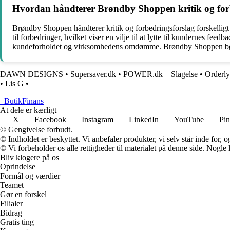
Hvordan håndterer Brøndby Shoppen kritik og forb
Brøndby Shoppen håndterer kritik og forbedringsforslag forskellig
til forbedringer, hvilket viser en vilje til at lytte til kundernes fe
kundeforholdet og virksomhedens omdømme. Brøndby Shoppen bør vær
DAWN DESIGNS
•
Supersaver.dk
•
POWER.dk – Slagelse
•
Orderly
•
Lis G
•
_
ButikFinans
At dele er kærligt
X
Facebook
Instagram
LinkedIn
YouTube
Pin
© Gengivelse forbudt.
© Indholdet er beskyttet. Vi anbefaler produkter, vi selv står inde for
© Vi forbeholder os alle rettigheder til materialet på denne side. Nogle
Bliv klogere på os
Oprindelse
Formål og værdier
Teamet
Gør en forskel
Filialer
Bidrag
Gratis ting