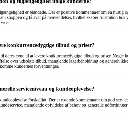
n og tilgængelighed ifølge kunderne?
ængelighed er blandede. Der er positive kommentarer om en hurtig og 
t i shoppen og få svar på henvendelser, hvilket skaber frustration hos 
rvice.
ere konkurrencedygtige tilbud og priser?
 deres evne til at levere konkurrencedygtige tilbud og priser. Nogle ku
else over udsolgte tilbud, manglende lagerbeholdning og generelt ikke k
ødekomme kundernes forventninger.
relle serviceniveau og kundeoplevelse?
undeoplevelse forskelligt. Der er rosende kommentarer om god servic
 kundeservice, manglende opfyldelse af behov og generelle udfordringer