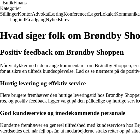
_
ButikFinans
Kategorier
Stillinger
Kontor
Advokat
Læring
Konferencer
Lager
Lokaler
Kommunikat
Log ind
Få adgang
Nyhedsbrev
Hvad siger folk om Brøndby Sh
Positiv feedback om Brøndby Shoppen
Når vi dykker ned i de mange kommentarer om Brøndby Shoppen, er der t
for at sikre en tilfreds kundeoplevelse. Lad os se nærmere på de positiv
Hurtig levering og effektiv service
Flere brugere fremhæver den hurtige leveringstid hos Brøndby Shoppen. 
ros, og positiv feedback ligger vægt på den pålidelige og hurtige servic
God kundeservice og imødekommende personale
Kunderne fremhæver en generel tilfredshed med kundeservicen hos Brøn
værdsættes det, når fejl opstår, at medarbejderne straks retter op på sit