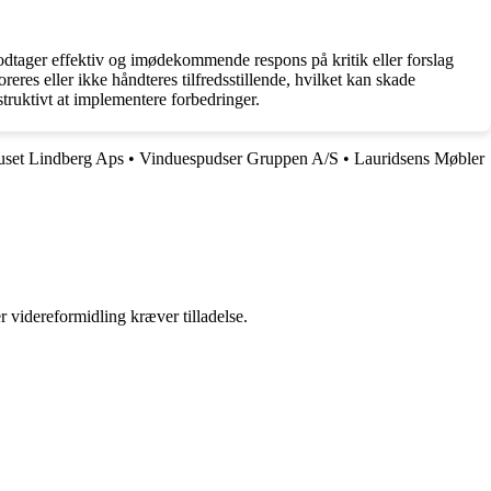
odtager effektiv og imødekommende respons på kritik eller forslag
oreres eller ikke håndteres tilfredsstillende, hvilket kan skade
uktivt at implementere forbedringer.
set Lindberg Aps
•
Vinduespudser Gruppen A/S
•
Lauridsens Møbler
r videreformidling kræver tilladelse.