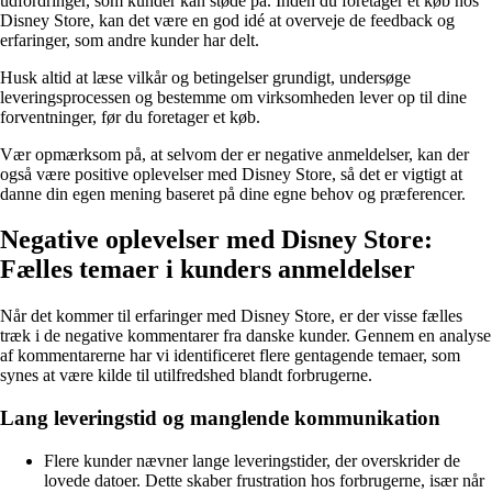
udfordringer, som kunder kan støde på. Inden du foretager et køb hos
Disney Store, kan det være en god idé at overveje de feedback og
erfaringer, som andre kunder har delt.
Husk altid at læse vilkår og betingelser grundigt, undersøge
leveringsprocessen og bestemme om virksomheden lever op til dine
forventninger, før du foretager et køb.
Vær opmærksom på, at selvom der er negative anmeldelser, kan der
også være positive oplevelser med Disney Store, så det er vigtigt at
danne din egen mening baseret på dine egne behov og præferencer.
Negative oplevelser med Disney Store:
Fælles temaer i kunders anmeldelser
Når det kommer til erfaringer med Disney Store, er der visse fælles
træk i de negative kommentarer fra danske kunder. Gennem en analyse
af kommentarerne har vi identificeret flere gentagende temaer, som
synes at være kilde til utilfredshed blandt forbrugerne.
Lang leveringstid og manglende kommunikation
Flere kunder nævner lange leveringstider, der overskrider de
lovede datoer. Dette skaber frustration hos forbrugerne, især når