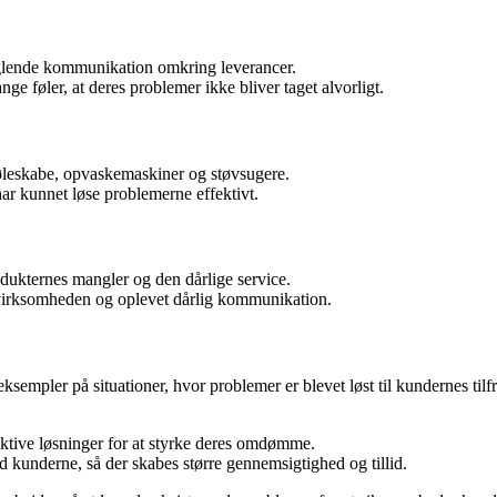
nglende kommunikation omkring leverancer.
e føler, at deres problemer ikke bliver taget alvorligt.
øleskabe, opvaskemaskiner og støvsugere.
har kunnet løse problemerne effektivt.
odukternes mangler og den dårlige service.
l virksomheden og oplevet dårlig kommunikation.
empler på situationer, hvor problemer er blevet løst til kundernes tilfre
fektive løsninger for at styrke deres omdømme.
underne, så der skabes større gennemsigtighed og tillid.