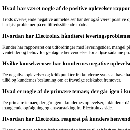
Hvad har været nogle af de positive oplevelser rappor
Trods overvejende negative anmeldelser har der også været positive 
har løst problemer på en tilfredsstillende måde.
Hvordan har Electrolux håndteret leveringsproblemer
Kunder har rapporteret om udfordringer med leveringstider, mangel på
ventetider og behov for gentagne henvendelser for at løse sådanne pr
Hvilke konsekvenser har kundernes negative oplevel
De negative oplevelser og kritikpunkter fra kunderne synes at have h
tillid og kundernes beslutning om at fravælge selskabet fremover.
Hvad er nogle af de primære temaer, der går igen i k
De primære temaer, der går igen i kundernes oplevelser, inkluderer då
manglende opfølgning og ansvarstaking fra Electroluxs side.
Hvordan har Electrolux reageret på kunders henvendel