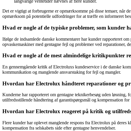
langvarige ventetider nævnes af flere kunder.
Det er vigtigt at forbrugerne er opmærksomme på disse temaer, når de 
opmærksom på potentielle udfordringer for at træffe en informeret bes
Hvad er nogle af de typiske problemer, som kunder h
Ifølge de indsamlede danske kommentarer har kunder rapporteret om p
opvaskemaskiner med gentagne fejl og problemer ved reparationer, def
Hvad er nogle af de mest almindelige kritikpunkter r
En gennemgående kritik af Electroluxs kundeservice i de danske komm
kommunikation og manglende ansvarstaking for fejl og mangler.
Hvordan har Electrolux håndteret reparationer og p
Kunderne har rapporteret om gentagne teknikerbesøg uden løsning, fo
utilfredsstillende håndtering af garantispørgsmål og kompensation for f
Hvordan har Electrolux reageret på kritik og utilfre
Flere kunder har oplevet manglende respons fra Electrolux på deres kl
kompensation fra selskabets side efter gentagne henvendelser.