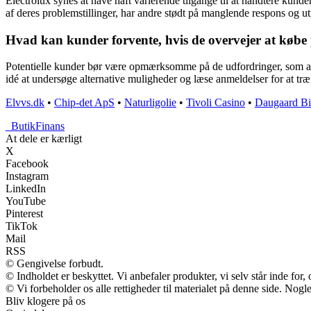
Electrolux synes at have haft varierende tilgange til at håndtere ku
af deres problemstillinger, har andre stødt på manglende respons og uti
Hvad kan kunder forvente, hvis de overvejer at købe 
Potentielle kunder bør være opmærksomme på de udfordringer, som and
idé at undersøge alternative muligheder og læse anmeldelser for at træ
Elvvs.dk
•
Chip-det ApS
•
Naturligolie
•
Tivoli Casino
•
Daugaard Bi
_
ButikFinans
At dele er kærligt
X
Facebook
Instagram
LinkedIn
YouTube
Pinterest
TikTok
Mail
RSS
© Gengivelse forbudt.
© Indholdet er beskyttet. Vi anbefaler produkter, vi selv står inde fo
© Vi forbeholder os alle rettigheder til materialet på denne side. Nog
Bliv klogere på os