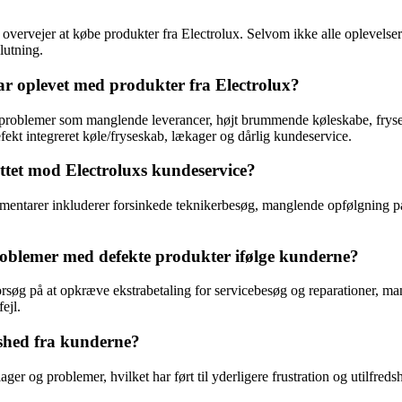
overvejer at købe produkter fra Electrolux. Selvom ikke alle oplevelser
lutning.
ar oplevet med produkter fra Electrolux?
roblemer som manglende leverancer, højt brummende køleskabe, frysend
ekt integreret køle/fryseskab, lækager og dårlig kundeservice.
ettet mod Electroluxs kundeservice?
entarer inkluderer forsinkede teknikerbesøg, manglende opfølgning på p
roblemer med defekte produkter ifølge kunderne?
rsøg på at opkræve ekstrabetaling for servicebesøg og reparationer, m
ejl.
dshed fra kunderne?
ager og problemer, hvilket har ført til yderligere frustration og utilf