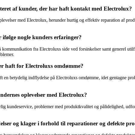
teret af kunder, der har haft kontakt med Electrolux?
oplevelser med Electrolux, herunder hurtig og effektiv reparation af p
 ifølge nogle kunders erfaringer?
 kommunikation fra Electroluxs side ved forsinkelser samt generel uti
oblemer.
ser haft for Electroluxs omdømme?
aft en betydelig indflydelse på Electroluxs omdømme, idet gentagne prob
undernes oplevelser med Electrolux?
rlig kundeservice, problemer med produktkvalitet og pålidelighed, udfor
ser og klager i forhold til reparationer og defekte pr