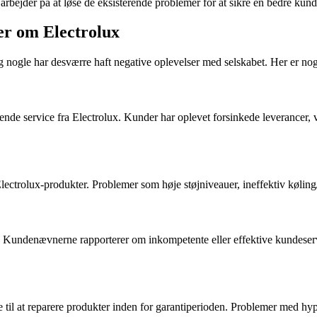
g arbejder på at løse de eksisterende problemer for at sikre en bedre kun
er om Electrolux
 nogle har desværre haft negative oplevelser med selskabet. Her er nogl
service fra Electrolux. Kunder har oplevet forsinkede leverancer, van
Electrolux-produkter. Problemer som høje støjniveauer, ineffektiv kølin
e. Kundenævnerne rapporterer om inkompetente eller effektive kundeservi
 til at reparere produkter inden for garantiperioden. Problemer med hy