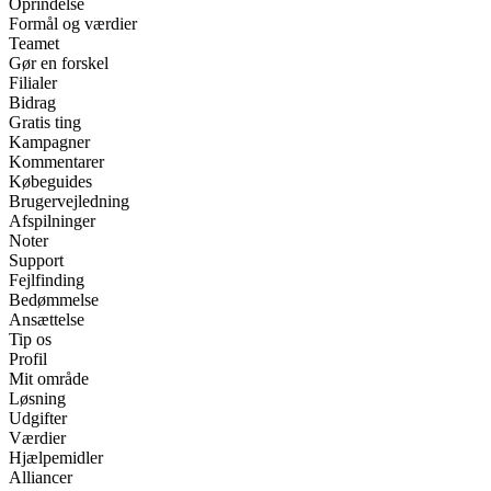
Oprindelse
Formål og værdier
Teamet
Gør en forskel
Filialer
Bidrag
Gratis ting
Kampagner
Kommentarer
Købeguides
Brugervejledning
Afspilninger
Noter
Support
Fejlfinding
Bedømmelse
Ansættelse
Tip os
Profil
Mit område
Løsning
Udgifter
Værdier
Hjælpemidler
Alliancer