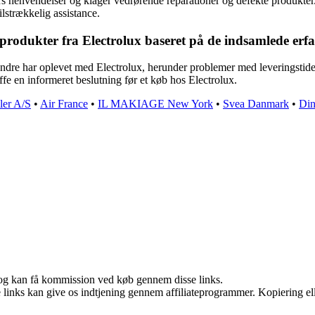
nders henvendelser og klager vedrørende reparationer og defekte produkt
lstrækkelig assistance.
produkter fra Electrolux baseret på de indsamlede erf
re har oplevet med Electrolux, herunder problemer med leveringstider
ffe en informeret beslutning før et køb hos Electrolux.
ler A/S
•
Air France
•
IL MAKIAGE New York
•
Svea Danmark
•
Di
r, og kan få kommission ved køb gennem disse links.
le links kan give os indtjening gennem affiliateprogrammer. Kopiering ell