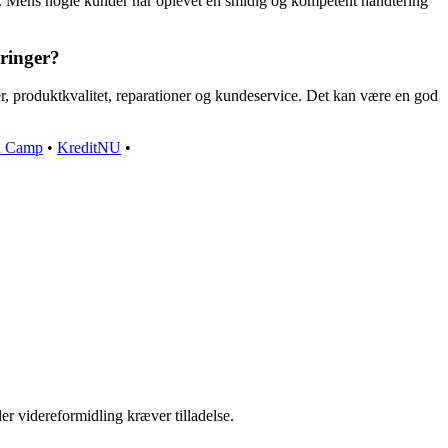
er. Mens nogle kunder har oplevet en smidig og kompetent håndtering
aringer?
, produktkvalitet, reparationer og kundeservice. Det kan være en god
n Camp
•
KreditNU
•
er videreformidling kræver tilladelse.