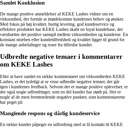
Samlet Konklusion
De mange positive anmeldelser af KEKE Lashes vidner om en
virksomhed, der formår at imødekomme kundernes behov og ønsker.
Med fokus på høj kvalitet, hurtig levering, god kundeservice og
effektive produkter har KEKE Lashes skabt en loyal kundebase, der
værdsætter det positive samspil mellem virksomheden og kunderne. En
konstant stræben efter kundetilfredshed og kvalitet ligger til grund for
de mange anbefalinger og roser fra tilfredse kunder.
Udbredte negative temaer i kommentarer
om KEKE Lashes
Efter at have samlet en række kommentarer om virksomheden KEKE
Lashes, er det tydeligt at se visse udbredte negative temaer, der går
igen i kundernes feedback. Selvom der er mange positive oplevelser, er
der også nogle udfordringer, som en del kunder har stødt på. Her er
nogle af de mest fremtrædende negative punkter, som kommentarerne
har peget på:
Manglende respons og dårlig kundeservice
En række kunder påpeger en udfordring med at få kontakt til KEKE