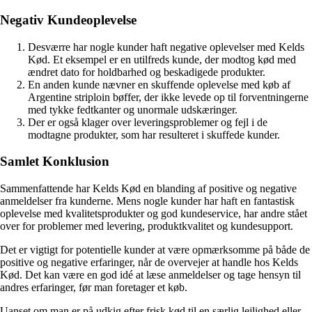
Negativ Kundeoplevelse
Desværre har nogle kunder haft negative oplevelser med Kelds
Kød. Et eksempel er en utilfreds kunde, der modtog kød med
ændret dato for holdbarhed og beskadigede produkter.
En anden kunde nævner en skuffende oplevelse med køb af
Argentine striploin bøffer, der ikke levede op til forventningerne
med tykke fedtkanter og unormale udskæringer.
Der er også klager over leveringsproblemer og fejl i de
modtagne produkter, som har resulteret i skuffede kunder.
Samlet Konklusion
Sammenfattende har Kelds Kød en blanding af positive og negative
anmeldelser fra kunderne. Mens nogle kunder har haft en fantastisk
oplevelse med kvalitetsprodukter og god kundeservice, har andre stået
over for problemer med levering, produktkvalitet og kundesupport.
Det er vigtigt for potentielle kunder at være opmærksomme på både de
positive og negative erfaringer, når de overvejer at handle hos Kelds
Kød. Det kan være en god idé at læse anmeldelser og tage hensyn til
andres erfaringer, før man foretager et køb.
Uanset om man er på udkig efter frisk kød til en særlig lejlighed eller