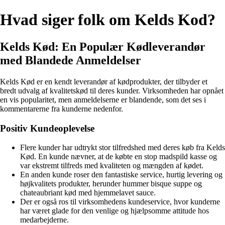
Hvad siger folk om Kelds Kod?
Kelds Kød: En Populær Kødleverandør
med Blandede Anmeldelser
Kelds Kød er en kendt leverandør af kødprodukter, der tilbyder et
bredt udvalg af kvalitetskød til deres kunder. Virksomheden har opnået
en vis popularitet, men anmeldelserne er blandende, som det ses i
kommentarerne fra kunderne nedenfor.
Positiv Kundeoplevelse
Flere kunder har udtrykt stor tilfredshed med deres køb fra Kelds
Kød. En kunde nævner, at de købte en stop madspild kasse og
var ekstremt tilfreds med kvaliteten og mængden af kødet.
En anden kunde roser den fantastiske service, hurtig levering og
højkvalitets produkter, herunder hummer bisque suppe og
chateaubriant kød med hjemmelavet sauce.
Der er også ros til virksomhedens kundeservice, hvor kunderne
har været glade for den venlige og hjælpsomme attitude hos
medarbejderne.