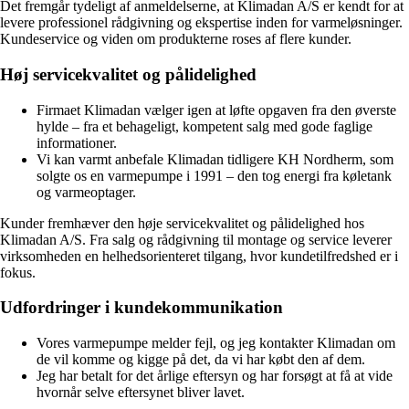
Det fremgår tydeligt af anmeldelserne, at Klimadan A/S er kendt for at
levere professionel rådgivning og ekspertise inden for varmeløsninger.
Kundeservice og viden om produkterne roses af flere kunder.
Høj servicekvalitet og pålidelighed
Firmaet Klimadan vælger igen at løfte opgaven fra den øverste
hylde – fra et behageligt, kompetent salg med gode faglige
informationer.
Vi kan varmt anbefale Klimadan tidligere KH Nordherm, som
solgte os en varmepumpe i 1991 – den tog energi fra køletank
og varmeoptager.
Kunder fremhæver den høje servicekvalitet og pålidelighed hos
Klimadan A/S. Fra salg og rådgivning til montage og service leverer
virksomheden en helhedsorienteret tilgang, hvor kundetilfredshed er i
fokus.
Udfordringer i kundekommunikation
Vores varmepumpe melder fejl, og jeg kontakter Klimadan om
de vil komme og kigge på det, da vi har købt den af dem.
Jeg har betalt for det årlige eftersyn og har forsøgt at få at vide
hvornår selve eftersynet bliver lavet.