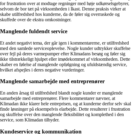
for frustration over at modtage regninger med høje udkørselsgebyrer,
selvom de bor tæt på virksomheden i Ikast. Denne praksis virker at
skabe utilfredshed hos kunderne, da de føler sig overraskede og
skuffede over de ekstra omkostninger.
Manglende fuldendt service
Et andet negativt tema, der går igen i kommentarerne, er utilfredshed
med den samlede serviceoplevelse. Nogle kunder udtrykker skuffelse
over fejl på deres varmepumper efter Klimadans besøg og føler sig
ikke tilstrækkeligt hjulpet eller imødekommet af virksomheden. Dette
skaber en følelse af manglende opfølgning og ufuldstændig service,
hvilket afspejles i deres negative vurderinger.
Manglende samarbejde med entreprenører
En anden årsag til utilfredshed blandt nogle kunder er manglende
samarbejde med entreprenører. Flere kommentarer nævner, at
Klimadan ikke klarer hele entreprisen, og at kunderne derfor selv skal
finde løsninger på eksempelvis elarbejde. Dette resulterer i frustration
og skuffelse over den manglende fleksibilitet og komplethed i den
service, som Klimadan tilbyder.
Kundeservice og kommunikation