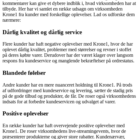
kommentarer kan give et dybere indblik i, hvad virksomheden har at
tilbyde. Her har vi samlet en række udsagn om virksomheden
Krone1 fra kunder med forskellige oplevelser. Lad os udforske dem
nærmere:
Dårlig kvalitet og dårlig service
Flere kunder har haft negative oplevelser med Krone1, hvor de har
oplevet dårlig kvalitet, problemer med størrelser og revner i stoffet
på deres købte varer. Derudover har der været klager over langsom
respons fra kundeservice og manglende bekræftelser på ordrestatus.
Blandede følelser
Andre kunder har en mere nuanceret holdning til Krone1. På trods
af udfordringer med kundeservice og levering, sætter de stadig pris
på de gode tilbud og produkter, de får. De roser også virksomhedens
indsats for at forbedre kundeservicen og udvalget af varer.
Positive oplevelser
En række kunder har haft overvejende positive oplevelser med
Krone1. De roser virksomhedens live-streamingevents, hvor de
præsenterer produkterne og giver store rabatter. Kundenærvær,