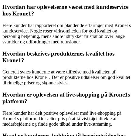
Hvordan har oplevelserne været med kundeservice
hos Krone1?
Flere kunder har rapporteret om blandende erfaringer med Krone1s
kundeservice. Nogle roser virksomheden for god kvalitet og
personlig betjening, mens andre udtrykker frustration over lange
svartider og udfordringer med refusioner.
Hvordan beskrives produkternes kvalitet hos
Krone1?
Generelt synes kunderne at være tilfredse med kvaliteten af
produkterne hos Krone1. Der er positive udtalelser om god kvalitet
til rimelige priser og skønne styles.
Hvordan er oplevelsen af live-shopping på Krone1s
platform?
Flere kunder har delt positive oplevelser med live-shopping på
Krone1s platform. De sætter pris på at få vist tøjet direkte af
medarbejderne og finde gode tilbud under live-streaming.
Hvad er kundernes holdning til leveringstider hos