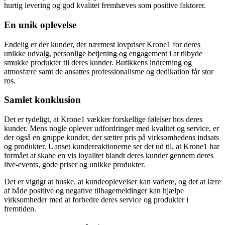
hurtig levering og god kvalitet fremhæves som positive faktorer.
En unik oplevelse
Endelig er der kunder, der nærmest lovpriser Krone1 for deres
unikke udvalg, personlige betjening og engagement i at tilbyde
smukke produkter til deres kunder. Butikkens indretning og
atmosfære samt de ansattes professionalisme og dedikation får stor
ros.
Samlet konklusion
Det er tydeligt, at Krone1 vækker forskellige følelser hos deres
kunder. Mens nogle oplever udfordringer med kvalitet og service, er
der også en gruppe kunder, der sætter pris på virksomhedens indsats
og produkter. Uanset kundereaktionerne ser det ud til, at Krone1 har
formået at skabe en vis loyalitet blandt deres kunder gennem deres
live-events, gode priser og unikke produkter.
Det er vigtigt at huske, at kundeoplevelser kan variere, og det at lære
af både positive og negative tilbagemeldinger kan hjælpe
virksomheder med at forbedre deres service og produkter i
fremtiden.