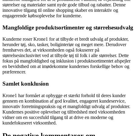
størrelser og materialer samt nyde gode tilbud og rabatter. Denne
innovative tilgang til online shopping skaber en interaktiv og
engagerende købsoplevelse for kunderne.
Mangfoldige produktsortimenter og størrelsesudvalg
Kunderne roser Krone1 for at tilbyde et bredt udvalg af produkter,
herunder tøj, sko, tasker, boliginteriør og meget mere. Derudover
fremhæves det, at virksomheden også fokuserer på
størrelsesinclusivitet ved at tilbyde tøj til folk i alle størrelser. Dette
fokus på mangfoldighed og inklusion i produktsortimentet afspejler
en bevidsthed om at imødekomme kundernes forskellige behov og
præferencer.
Samlet konklusion
Krone1 har formået at opbygge et stærkt forhold til deres kunder
gennem en kombination af god kvalitet, engageret kundeservice,
innovativ forretningspraksis og et mangfoldigt udvalg af produkter.
Kundernes positive oplevelser og tilfredshed med virksomheden
vidner om en succesfuld tilgang til at drive en moderne og
kundefokuseret virksomhed.
De negative kommentarer om