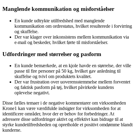
Manglende kommunikation og misforståelser
En kunde udtrykte utilfredshed med manglende
kommunikation om ordrestatus, hvilket resulterede i forvirring
og skuffelse.
Der var klager over inkonsistens mellem kommunikation via
e-mail og beskeder, hvilket førte til misforståelser.
Udfordringer med størrelser og pasform
En kunde bemærkede, at en kjole havde en størrelse, der ville
passe til fire personer på 50 kg, hvilket gav anledning til
skuffelse og tvivl om produktets kvalitet.
Der var frustration over uoverensstemmelse mellem forventet
og faktisk pasform på tøj, hvilket påvirkede kundens
oplevelse negativt.
Disse fælles temaer i de negative kommentarer om virksomheden
Krone1 kan være værdifulde indsigter for virksomheden for at
identificere områder, hvor der er behov for forbedringer. At
adressere disse udfordringer aktivt og effektivt kan bidrage til at
styrke kundetilfredsheden og opretholde et positivt omdømme blandt
kunderne.