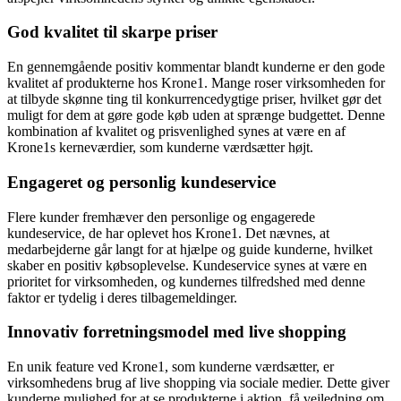
God kvalitet til skarpe priser
En gennemgående positiv kommentar blandt kunderne er den gode
kvalitet af produkterne hos Krone1. Mange roser virksomheden for
at tilbyde skønne ting til konkurrencedygtige priser, hvilket gør det
muligt for dem at gøre gode køb uden at sprænge budgettet. Denne
kombination af kvalitet og prisvenlighed synes at være en af
Krone1s kerneværdier, som kunderne værdsætter højt.
Engageret og personlig kundeservice
Flere kunder fremhæver den personlige og engagerede
kundeservice, de har oplevet hos Krone1. Det nævnes, at
medarbejderne går langt for at hjælpe og guide kunderne, hvilket
skaber en positiv købsoplevelse. Kundeservice synes at være en
prioritet for virksomheden, og kundernes tilfredshed med denne
faktor er tydelig i deres tilbagemeldinger.
Innovativ forretningsmodel med live shopping
En unik feature ved Krone1, som kunderne værdsætter, er
virksomhedens brug af live shopping via sociale medier. Dette giver
kunderne mulighed for at se produkterne i aktion, få vejledning om