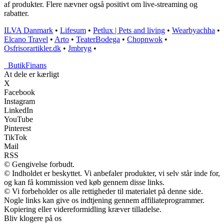
af produkter. Flere nævner også positivt om live-streaming og
rabatter.
ILVA Danmark
•
Lifesum
•
Petlux | Pets and living
•
Wearbyachha
•
Elcano Travel
•
Arto
•
TeaterBodega
•
Chopnwok
•
Osfrisorartikler.dk
•
Jmbryg
•
_
ButikFinans
At dele er kærligt
X
Facebook
Instagram
LinkedIn
YouTube
Pinterest
TikTok
Mail
RSS
© Gengivelse forbudt.
© Indholdet er beskyttet. Vi anbefaler produkter, vi selv står inde for,
og kan få kommission ved køb gennem disse links.
© Vi forbeholder os alle rettigheder til materialet på denne side.
Nogle links kan give os indtjening gennem affiliateprogrammer.
Kopiering eller videreformidling kræver tilladelse.
Bliv klogere på os