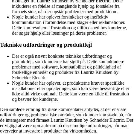
modtaget fra Lauritz Knudsen by Schneider Electric. Dette
inkluderer en følelse af manglende hjælp og forståelse fra
firmaets side, når der opstår problemer med produkterne.
Nogle kunder har oplevet forsinkelser og ineffektiv
kommunikation i forbindelse med klager eller reklamationer.
Dette kan resultere i frustration og utilfredshed hos kunderne,
der søger hjælp eller løsninger på deres problemer.
Tekniske udfordringer og produktfejl
Der er også nævnt konkrete tekniske udfordringer og
produktfejl, som kunderne har stødt på. Dette kan inkludere
problemer med software, kompatibilitet og pålidelighed af
forskellige enheder og produkter fra Lauritz Knudsen by
Schneider Electric.
Nogle kunder har oplevet, at produkterne kræver specifikke
installationer eller opdateringer, som kan være besværlige eller
ikke altid virke optimalt. Dette kan være en kilde til frustration
og besvær for kunderne.
Den samlede erfaring fra disse kommentarer antyder, at der er visse
udfordringer og problematiske områder, som kunder kan støde på, når
de interagerer med firmaet Lauritz Knudsen by Schneider Electric. Det
er vigtigt at være opmærksom på disse mulige udfordringer, når man
overvejer at investere i produkter fra virksomheden.