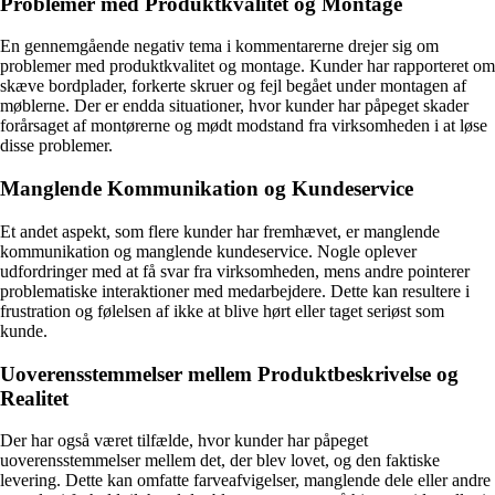
Problemer med Produktkvalitet og Montage
En gennemgående negativ tema i kommentarerne drejer sig om
problemer med produktkvalitet og montage. Kunder har rapporteret om
skæve bordplader, forkerte skruer og fejl begået under montagen af
møblerne. Der er endda situationer, hvor kunder har påpeget skader
forårsaget af montørerne og mødt modstand fra virksomheden i at løse
disse problemer.
Manglende Kommunikation og Kundeservice
Et andet aspekt, som flere kunder har fremhævet, er manglende
kommunikation og manglende kundeservice. Nogle oplever
udfordringer med at få svar fra virksomheden, mens andre pointerer
problematiske interaktioner med medarbejdere. Dette kan resultere i
frustration og følelsen af ikke at blive hørt eller taget seriøst som
kunde.
Uoverensstemmelser mellem Produktbeskrivelse og
Realitet
Der har også været tilfælde, hvor kunder har påpeget
uoverensstemmelser mellem det, der blev lovet, og den faktiske
levering. Dette kan omfatte farveafvigelser, manglende dele eller andre