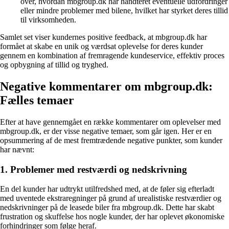
over, hvordan mbgroup.dk har håndteret eventuelle udfordringer
eller mindre problemer med bilene, hvilket har styrket deres tillid
til virksomheden.
Samlet set viser kundernes positive feedback, at mbgroup.dk har
formået at skabe en unik og værdsat oplevelse for deres kunder
gennem en kombination af fremragende kundeservice, effektiv proces
og opbygning af tillid og tryghed.
Negative kommentarer om mbgroup.dk:
Fælles temaer
Efter at have gennemgået en række kommentarer om oplevelser med
mbgroup.dk, er der visse negative temaer, som går igen. Her er en
opsummering af de mest fremtrædende negative punkter, som kunder
har nævnt:
1. Problemer med restværdi og nedskrivning
En del kunder har udtrykt utilfredshed med, at de føler sig efterladt
med uventede ekstraregninger på grund af urealistiske restværdier og
nedskrivninger på de leasede biler fra mbgroup.dk. Dette har skabt
frustration og skuffelse hos nogle kunder, der har oplevet økonomiske
forhindringer som følge heraf.