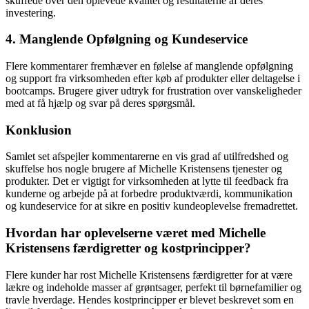
skuffede over den oplevede kvalitet og resultaterne af deres
investering.
4. Manglende Opfølgning og Kundeservice
Flere kommentarer fremhæver en følelse af manglende opfølgning
og support fra virksomheden efter køb af produkter eller deltagelse i
bootcamps. Brugere giver udtryk for frustration over vanskeligheder
med at få hjælp og svar på deres spørgsmål.
Konklusion
Samlet set afspejler kommentarerne en vis grad af utilfredshed og
skuffelse hos nogle brugere af Michelle Kristensens tjenester og
produkter. Det er vigtigt for virksomheden at lytte til feedback fra
kunderne og arbejde på at forbedre produktværdi, kommunikation
og kundeservice for at sikre en positiv kundeoplevelse fremadrettet.
Hvordan har oplevelserne været med Michelle
Kristensens færdigretter og kostprincipper?
Flere kunder har rost Michelle Kristensens færdigretter for at være
lækre og indeholde masser af grøntsager, perfekt til børnefamilier og
travle hverdage. Hendes kostprincipper er blevet beskrevet som en