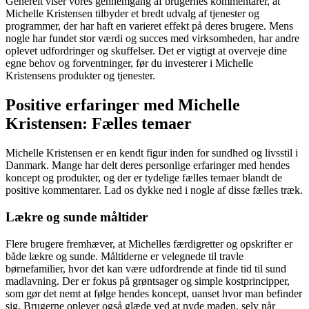
Generelt viser vores gennemgang af brugernes kommentarer, at
Michelle Kristensen tilbyder et bredt udvalg af tjenester og
programmer, der har haft en varieret effekt på deres brugere. Mens
nogle har fundet stor værdi og succes med virksomheden, har andre
oplevet udfordringer og skuffelser. Det er vigtigt at overveje dine
egne behov og forventninger, før du investerer i Michelle
Kristensens produkter og tjenester.
Positive erfaringer med Michelle
Kristensen: Fælles temaer
Michelle Kristensen er en kendt figur inden for sundhed og livsstil i
Danmark. Mange har delt deres personlige erfaringer med hendes
koncept og produkter, og der er tydelige fælles temaer blandt de
positive kommentarer. Lad os dykke ned i nogle af disse fælles træk.
Lækre og sunde måltider
Flere brugere fremhæver, at Michelles færdigretter og opskrifter er
både lækre og sunde. Måltiderne er velegnede til travle
børnefamilier, hvor det kan være udfordrende at finde tid til sund
madlavning. Der er fokus på grøntsager og simple kostprincipper,
som gør det nemt at følge hendes koncept, uanset hvor man befinder
sig. Brugerne oplever også glæde ved at nyde maden, selv når