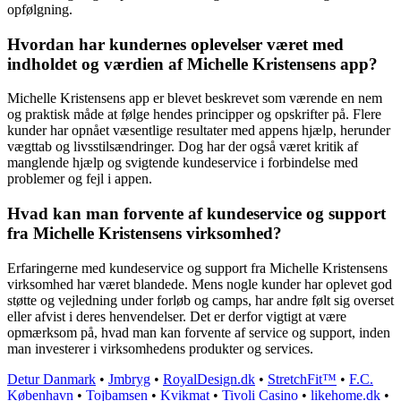
opfølgning.
Hvordan har kundernes oplevelser været med
indholdet og værdien af Michelle Kristensens app?
Michelle Kristensens app er blevet beskrevet som værende en nem
og praktisk måde at følge hendes principper og opskrifter på. Flere
kunder har opnået væsentlige resultater med appens hjælp, herunder
vægttab og livsstilsændringer. Dog har der også været kritik af
manglende hjælp og svigtende kundeservice i forbindelse med
problemer og fejl i appen.
Hvad kan man forvente af kundeservice og support
fra Michelle Kristensens virksomhed?
Erfaringerne med kundeservice og support fra Michelle Kristensens
virksomhed har været blandede. Mens nogle kunder har oplevet god
støtte og vejledning under forløb og camps, har andre følt sig overset
eller afvist i deres henvendelser. Det er derfor vigtigt at være
opmærksom på, hvad man kan forvente af service og support, inden
man investerer i virksomhedens produkter og services.
Detur Danmark
•
Jmbryg
•
RoyalDesign.dk
•
StretchFit™️
•
F.C.
København
•
Tojbamsen
•
Kvikmat
•
Tivoli Casino
•
likehome.dk
•