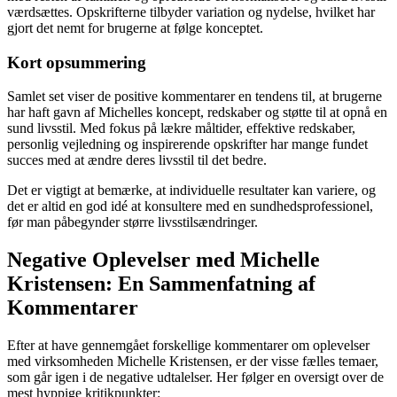
værdsættes. Opskrifterne tilbyder variation og nydelse, hvilket har
gjort det nemt for brugerne at følge konceptet.
Kort opsummering
Samlet set viser de positive kommentarer en tendens til, at brugerne
har haft gavn af Michelles koncept, redskaber og støtte til at opnå en
sund livsstil. Med fokus på lækre måltider, effektive redskaber,
personlig vejledning og inspirerende opskrifter har mange fundet
succes med at ændre deres livsstil til det bedre.
Det er vigtigt at bemærke, at individuelle resultater kan variere, og
det er altid en god idé at konsultere med en sundhedsprofessionel,
før man påbegynder større livsstilsændringer.
Negative Oplevelser med Michelle
Kristensen: En Sammenfatning af
Kommentarer
Efter at have gennemgået forskellige kommentarer om oplevelser
med virksomheden Michelle Kristensen, er der visse fælles temaer,
som går igen i de negative udtalelser. Her følger en oversigt over de
mest hyppige kritikpunkter: