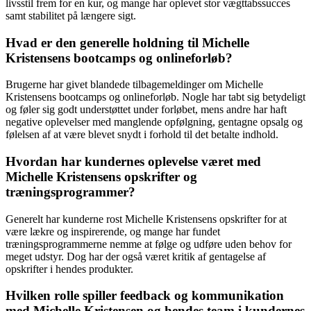
livsstil frem for en kur, og mange har oplevet stor vægttabssucces
samt stabilitet på længere sigt.
Hvad er den generelle holdning til Michelle
Kristensens bootcamps og onlineforløb?
Brugerne har givet blandede tilbagemeldinger om Michelle
Kristensens bootcamps og onlineforløb. Nogle har tabt sig betydeligt
og føler sig godt understøttet under forløbet, mens andre har haft
negative oplevelser med manglende opfølgning, gentagne opsalg og
følelsen af at være blevet snydt i forhold til det betalte indhold.
Hvordan har kundernes oplevelse været med
Michelle Kristensens opskrifter og
træningsprogrammer?
Generelt har kunderne rost Michelle Kristensens opskrifter for at
være lækre og inspirerende, og mange har fundet
træningsprogrammerne nemme at følge og udføre uden behov for
meget udstyr. Dog har der også været kritik af gentagelse af
opskrifter i hendes produkter.
Hvilken rolle spiller feedback og kommunikation
med Michelle Kristensen og hendes team i kundernes