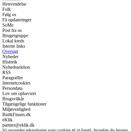
Henvendelse
Folk
Følg os
Få opdateringer
SoMe
Post fra os
Brugergruppe
Lokal kreds
Interne links
Oversigt
Nyheder
Historik
Nyhedssektion
RSS
Paragraffer
Internetcookies
Persondata
Lov om ophavsret
Brugsvilkår
Tilgængelige funktioner
Miljøvenlighed
ButikFinans.dk
eKlik
partner@eklik.dk
Vi anvender teknologier som cookies til at forstå, hvordan du bruger