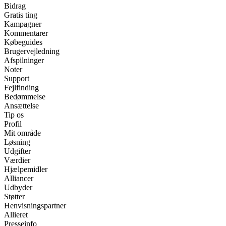
Bidrag
Gratis ting
Kampagner
Kommentarer
Købeguides
Brugervejledning
Afspilninger
Noter
Support
Fejlfinding
Bedømmelse
Ansættelse
Tip os
Profil
Mit område
Løsning
Udgifter
Værdier
Hjælpemidler
Alliancer
Udbyder
Støtter
Henvisningspartner
Allieret
Presseinfo