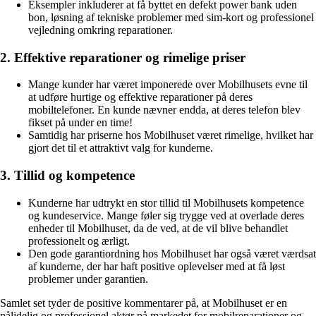
Eksempler inkluderer at få byttet en defekt power bank uden
bon, løsning af tekniske problemer med sim-kort og professionel
vejledning omkring reparationer.
2. Effektive reparationer og rimelige priser
Mange kunder har været imponerede over Mobilhusets evne til
at udføre hurtige og effektive reparationer på deres
mobiltelefoner. En kunde nævner endda, at deres telefon blev
fikset på under en time!
Samtidig har priserne hos Mobilhuset været rimelige, hvilket har
gjort det til et attraktivt valg for kunderne.
3. Tillid og kompetence
Kunderne har udtrykt en stor tillid til Mobilhusets kompetence
og kundeservice. Mange føler sig trygge ved at overlade deres
enheder til Mobilhuset, da de ved, at de vil blive behandlet
professionelt og ærligt.
Den gode garantiordning hos Mobilhuset har også været værdsat
af kunderne, der har haft positive oplevelser med at få løst
problemer under garantien.
Samlet set tyder de positive kommentarer på, at Mobilhuset er en
pålidelig og professionel aktør på markedet for mobilreparationer og