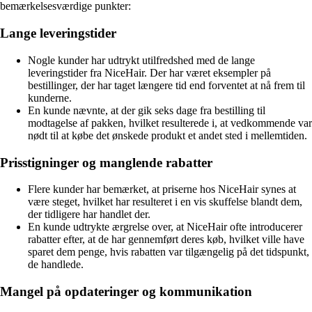
bemærkelsesværdige punkter:
Lange leveringstider
Nogle kunder har udtrykt utilfredshed med de lange
leveringstider fra NiceHair. Der har været eksempler på
bestillinger, der har taget længere tid end forventet at nå frem til
kunderne.
En kunde nævnte, at der gik seks dage fra bestilling til
modtagelse af pakken, hvilket resulterede i, at vedkommende var
nødt til at købe det ønskede produkt et andet sted i mellemtiden.
Prisstigninger og manglende rabatter
Flere kunder har bemærket, at priserne hos NiceHair synes at
være steget, hvilket har resulteret i en vis skuffelse blandt dem,
der tidligere har handlet der.
En kunde udtrykte ærgrelse over, at NiceHair ofte introducerer
rabatter efter, at de har gennemført deres køb, hvilket ville have
sparet dem penge, hvis rabatten var tilgængelig på det tidspunkt,
de handlede.
Mangel på opdateringer og kommunikation