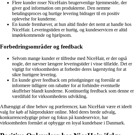
Flere kunder roser NiceHairs brugervenlige hjemmeside, der
giver god information om produkterne. Den nemme
betalingsproces og hurtige levering bidrager til en positiv
oplevelse for kunderne.
En kunde fremhæver, at hun altid finder det nemt at handle hos
NiceHair. Leveringstiden er hurtig, og kundeservicen er altid
imødekommende og hjælpsom.
Forbedringsområder og feedback
Selvom mange kunder er tilfredse med NiceHair, er der også
nogle, der nævner længere leveringstider i visse tilfælde. Det er
vigtigt for virksomheden at forbedre deres lagerstyring for at
sikre hurtigere levering.
En kunde giver feedback om prisstigninger og foreslår at
informere tidligere om rabatter for at forhindre eventuelle
skuffelser blandt kunderne. Kontinuerlig feedback som denne er
værdifuld for virksomhedens udvikling.
Afhængigt af dine behov og præferencer, kan NiceHair være et ideelt
valg for køb af hårprodukter online. Med deres brede udvalg,
konkurrencedygtige priser og fokus på kundeservice, har
virksomheden formået at opbygge en loyal kundebase i Danmark.