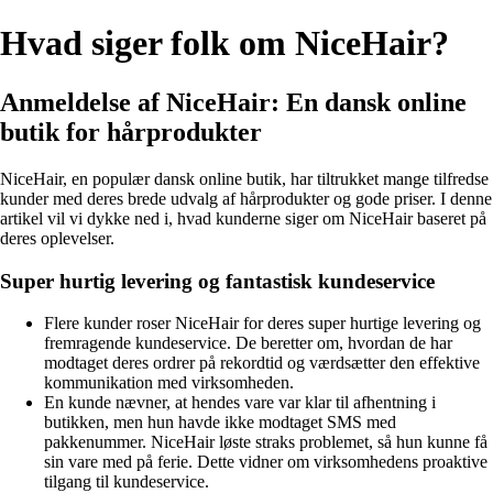
Hvad siger folk om NiceHair?
Anmeldelse af NiceHair: En dansk online
butik for hårprodukter
NiceHair, en populær dansk online butik, har tiltrukket mange tilfredse
kunder med deres brede udvalg af hårprodukter og gode priser. I denne
artikel vil vi dykke ned i, hvad kunderne siger om NiceHair baseret på
deres oplevelser.
Super hurtig levering og fantastisk kundeservice
Flere kunder roser NiceHair for deres super hurtige levering og
fremragende kundeservice. De beretter om, hvordan de har
modtaget deres ordrer på rekordtid og værdsætter den effektive
kommunikation med virksomheden.
En kunde nævner, at hendes vare var klar til afhentning i
butikken, men hun havde ikke modtaget SMS med
pakkenummer. NiceHair løste straks problemet, så hun kunne få
sin vare med på ferie. Dette vidner om virksomhedens proaktive
tilgang til kundeservice.