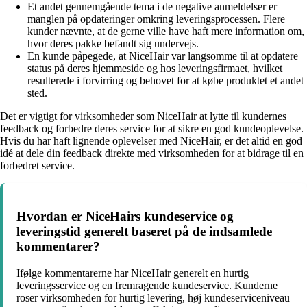
Et andet gennemgående tema i de negative anmeldelser er
manglen på opdateringer omkring leveringsprocessen. Flere
kunder nævnte, at de gerne ville have haft mere information om,
hvor deres pakke befandt sig undervejs.
En kunde påpegede, at NiceHair var langsomme til at opdatere
status på deres hjemmeside og hos leveringsfirmaet, hvilket
resulterede i forvirring og behovet for at købe produktet et andet
sted.
Det er vigtigt for virksomheder som NiceHair at lytte til kundernes
feedback og forbedre deres service for at sikre en god kundeoplevelse.
Hvis du har haft lignende oplevelser med NiceHair, er det altid en god
idé at dele din feedback direkte med virksomheden for at bidrage til en
forbedret service.
Hvordan er NiceHairs kundeservice og
leveringstid generelt baseret på de indsamlede
kommentarer?
Ifølge kommentarerne har NiceHair generelt en hurtig
leveringsservice og en fremragende kundeservice. Kunderne
roser virksomheden for hurtig levering, høj kundeserviceniveau