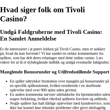
Hvad siger folk om Tivoli
Casino?
Undgå Faldgruberne med Tivoli Casino:
En Samlet Anmeldelse
Er du interesseret i at prøve lykken på Tivoli Casino, men er usikker
på, hvad du kan forvente? Vi har samlet en række kommentarer fra
spillere, som har delt deres erfaringer med dette online casino. Læs
videre for at få et dybdegående indblik og undgå eventuelle faldgruber.
Manglende Bonusrunder og Utilfredsstillende Support
En spiller udtrykker frustration over manglen på bonusrunder på
en specifik spilleautomat, hvilket resulterede i en skuffende
oplevelse med over 900 spins uden gevinst.
En anden kommentar nævner udelukkelse fra hjemmesiden uden
nogen forklaring, hvilket efterlod spilleren forvirret og utilfreds.
Nogle spillere har haft dårlige oplevelser med kundeservice, som
ikke har kunnet løse tekniske problemer eller givet ubehagelig