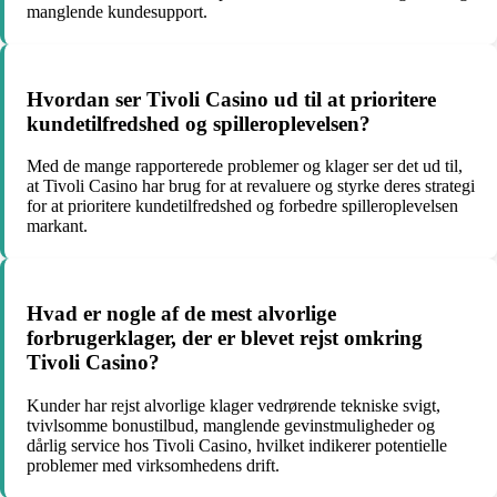
manglende kundesupport.
Hvordan ser Tivoli Casino ud til at prioritere
kundetilfredshed og spilleroplevelsen?
Med de mange rapporterede problemer og klager ser det ud til,
at Tivoli Casino har brug for at revaluere og styrke deres strategi
for at prioritere kundetilfredshed og forbedre spilleroplevelsen
markant.
Hvad er nogle af de mest alvorlige
forbrugerklager, der er blevet rejst omkring
Tivoli Casino?
Kunder har rejst alvorlige klager vedrørende tekniske svigt,
tvivlsomme bonustilbud, manglende gevinstmuligheder og
dårlig service hos Tivoli Casino, hvilket indikerer potentielle
problemer med virksomhedens drift.