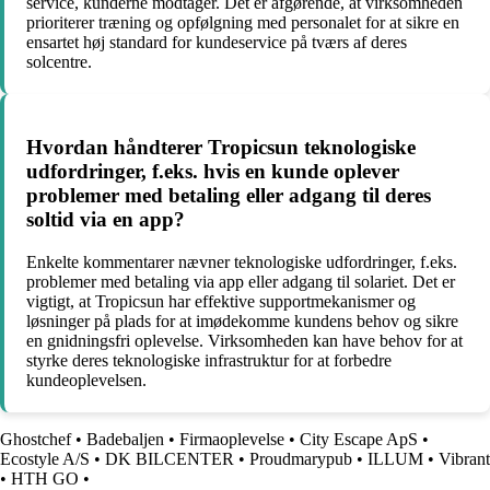
service, kunderne modtager. Det er afgørende, at virksomheden
prioriterer træning og opfølgning med personalet for at sikre en
ensartet høj standard for kundeservice på tværs af deres
solcentre.
Hvordan håndterer Tropicsun teknologiske
udfordringer, f.eks. hvis en kunde oplever
problemer med betaling eller adgang til deres
soltid via en app?
Enkelte kommentarer nævner teknologiske udfordringer, f.eks.
problemer med betaling via app eller adgang til solariet. Det er
vigtigt, at Tropicsun har effektive supportmekanismer og
løsninger på plads for at imødekomme kundens behov og sikre
en gnidningsfri oplevelse. Virksomheden kan have behov for at
styrke deres teknologiske infrastruktur for at forbedre
kundeoplevelsen.
Ghostchef
•
Badebaljen
•
Firmaoplevelse
•
City Escape ApS
•
Ecostyle A/S
•
DK BILCENTER
•
Proudmarypub
•
ILLUM
•
Vibrant
•
HTH GO
•