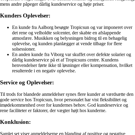
mens andre påpeger dårlig kundeservice og høje priser.
Kunders Oplevelser:
En kunde fra Aalborg besøgte Tropicsun og var imponeret over
det rene og velholdte solcenter, der skabte en afslappende
atmosfære. Musikken og belysningen bidrog til en behagelig
oplevelse, og kunden planlægger at vende tilbage for flere
solsessioner.
En anden kunde fra Viborg var skuffet over defekte solarier og
dårlig kundeservice på et af Tropicsuns centre. Kundens
henvendelser førte ikke til løsninger eller kompensation, hvilket
resulterede i en negativ oplevelse.
Service og Oplevelser:
Til trods for blandede anmeldelser synes flere kunder at værdsætte den
gode service hos Tropicsun, hvor personalet har vist fleksibilitet og
imødekommenhed over for kundernes behov. God kundeservice og
rene faciliteter er faktorer, der vægter højt hos kunderne.
Konklusion:
Samlet set viser anmeldelserne en blanding af positive og negative