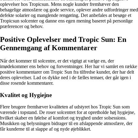
oplevelser hos Tropicsun. Mens nogle kunder fremhæver den
behagelige atmosfære og gode service, oplever andre udfordringer med
defekte solarier og manglende rengøring. Det anbefales at besøge et
Tropicsun solcenter og danne ens egen mening baseret på personlige
præferencer og behov.
Positive Oplevelser med Tropic Sun: En
Gennemgang af Kommentarer
Når det kommer til solcentre, er det vigtigt at vælge en, der
imødekommer ens behov og forventninger. Her har vi samlet en række
positive kommentarer om Tropic Sun fra tilfredse kunder, der har delt
deres oplevelser. Lad os dykke ned i de fælles temaer, der går igen i
disse rosende kommentarer.
Kvalitet og Hygiejne
Flere brugere fremhæver kvaliteten af udstyret hos Tropic Sun som
værende i topstand. De roser solcentret for at opretholde høj hygiejne,
hvilket skaber en følelse af komfort og tryghed under solsessions.
Musikken og belysningen bidrager til en afslappende atmosfære, der
får kunderne til at slappe af og nyde øjeblikket.