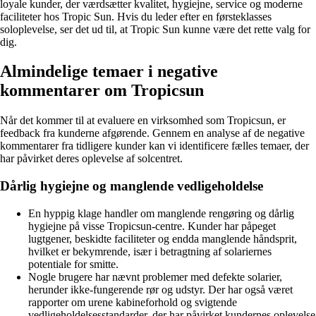
loyale kunder, der værdsætter kvalitet, hygiejne, service og moderne
faciliteter hos Tropic Sun. Hvis du leder efter en førsteklasses
soloplevelse, ser det ud til, at Tropic Sun kunne være det rette valg for
dig.
Almindelige temaer i negative
kommentarer om Tropicsun
Når det kommer til at evaluere en virksomhed som Tropicsun, er
feedback fra kunderne afgørende. Gennem en analyse af de negative
kommentarer fra tidligere kunder kan vi identificere fælles temaer, der
har påvirket deres oplevelse af solcentret.
Dårlig hygiejne og manglende vedligeholdelse
En hyppig klage handler om manglende rengøring og dårlig
hygiejne på visse Tropicsun-centre. Kunder har påpeget
lugtgener, beskidte faciliteter og endda manglende håndsprit,
hvilket er bekymrende, især i betragtning af solariernes
potentiale for smitte.
Nogle brugere har nævnt problemer med defekte solarier,
herunder ikke-fungerende rør og udstyr. Der har også været
rapporter om urene kabineforhold og svigtende
vedligeholdelsesstandarder, der har påvirket kundernes oplevelse