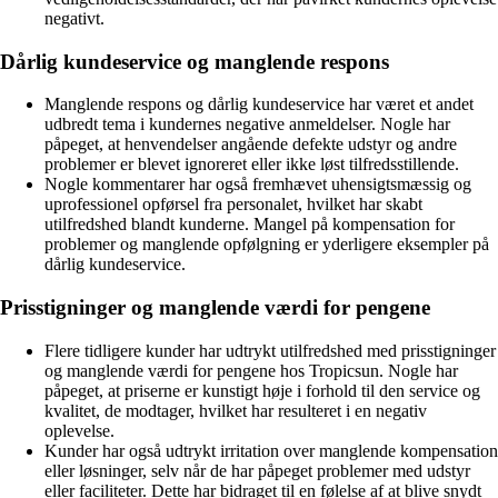
negativt.
Dårlig kundeservice og manglende respons
Manglende respons og dårlig kundeservice har været et andet
udbredt tema i kundernes negative anmeldelser. Nogle har
påpeget, at henvendelser angående defekte udstyr og andre
problemer er blevet ignoreret eller ikke løst tilfredsstillende.
Nogle kommentarer har også fremhævet uhensigtsmæssig og
uprofessionel opførsel fra personalet, hvilket har skabt
utilfredshed blandt kunderne. Mangel på kompensation for
problemer og manglende opfølgning er yderligere eksempler på
dårlig kundeservice.
Prisstigninger og manglende værdi for pengene
Flere tidligere kunder har udtrykt utilfredshed med prisstigninger
og manglende værdi for pengene hos Tropicsun. Nogle har
påpeget, at priserne er kunstigt høje i forhold til den service og
kvalitet, de modtager, hvilket har resulteret i en negativ
oplevelse.
Kunder har også udtrykt irritation over manglende kompensation
eller løsninger, selv når de har påpeget problemer med udstyr
eller faciliteter. Dette har bidraget til en følelse af at blive snydt