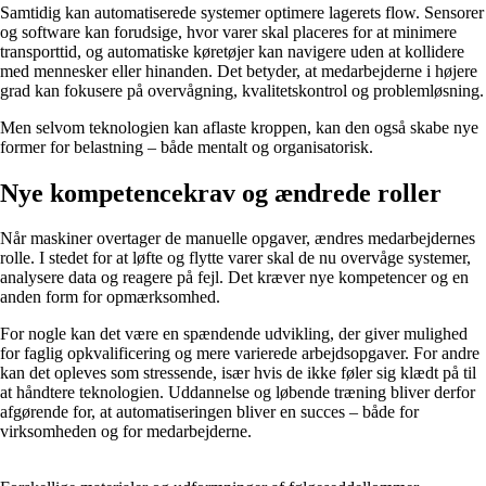
Samtidig kan automatiserede systemer optimere lagerets flow. Sensorer
og software kan forudsige, hvor varer skal placeres for at minimere
transporttid, og automatiske køretøjer kan navigere uden at kollidere
med mennesker eller hinanden. Det betyder, at medarbejderne i højere
grad kan fokusere på overvågning, kvalitetskontrol og problemløsning.
Men selvom teknologien kan aflaste kroppen, kan den også skabe nye
former for belastning – både mentalt og organisatorisk.
Nye kompetencekrav og ændrede roller
Når maskiner overtager de manuelle opgaver, ændres medarbejdernes
rolle. I stedet for at løfte og flytte varer skal de nu overvåge systemer,
analysere data og reagere på fejl. Det kræver nye kompetencer og en
anden form for opmærksomhed.
For nogle kan det være en spændende udvikling, der giver mulighed
for faglig opkvalificering og mere varierede arbejdsopgaver. For andre
kan det opleves som stressende, især hvis de ikke føler sig klædt på til
at håndtere teknologien. Uddannelse og løbende træning bliver derfor
afgørende for, at automatiseringen bliver en succes – både for
virksomheden og for medarbejderne.