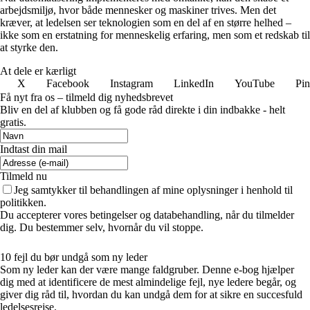
arbejdsmiljø, hvor både mennesker og maskiner trives. Men det
kræver, at ledelsen ser teknologien som en del af en større helhed –
ikke som en erstatning for menneskelig erfaring, men som et redskab til
at styrke den.
At dele er kærligt
X
Facebook
Instagram
LinkedIn
YouTube
Pin
Få nyt fra os – tilmeld dig nyhedsbrevet
Bliv en del af klubben og få gode råd direkte i din indbakke - helt
gratis.
Indtast din mail
Tilmeld nu
Jeg samtykker til behandlingen af mine oplysninger i henhold til
politikken.
Du accepterer vores betingelser og databehandling, når du tilmelder
dig. Du bestemmer selv, hvornår du vil stoppe.
10 fejl du bør undgå som ny leder
Som ny leder kan der være mange faldgruber. Denne e-bog hjælper
dig med at identificere de mest almindelige fejl, nye ledere begår, og
giver dig råd til, hvordan du kan undgå dem for at sikre en succesfuld
ledelsesrejse.