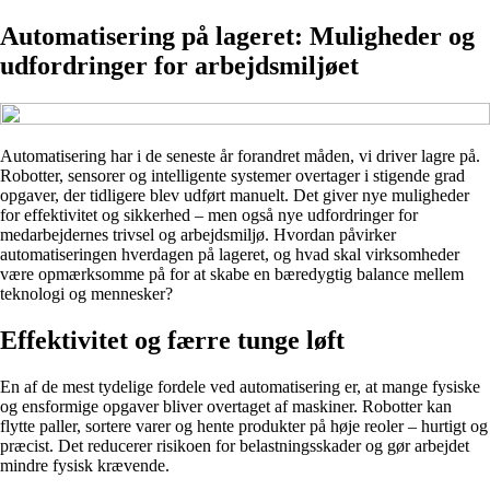
Automatisering på lageret: Muligheder og
udfordringer for arbejdsmiljøet
Automatisering har i de seneste år forandret måden, vi driver lagre på.
Robotter, sensorer og intelligente systemer overtager i stigende grad
opgaver, der tidligere blev udført manuelt. Det giver nye muligheder
for effektivitet og sikkerhed – men også nye udfordringer for
medarbejdernes trivsel og arbejdsmiljø. Hvordan påvirker
automatiseringen hverdagen på lageret, og hvad skal virksomheder
være opmærksomme på for at skabe en bæredygtig balance mellem
teknologi og mennesker?
Effektivitet og færre tunge løft
En af de mest tydelige fordele ved automatisering er, at mange fysiske
og ensformige opgaver bliver overtaget af maskiner. Robotter kan
flytte paller, sortere varer og hente produkter på høje reoler – hurtigt og
præcist. Det reducerer risikoen for belastningsskader og gør arbejdet
mindre fysisk krævende.