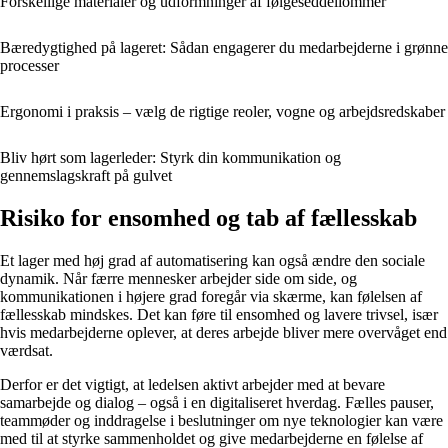
Forskellige materialer og udformninger af følgeseddellommer
Bæredygtighed på lageret: Sådan engagerer du medarbejderne i grønne
processer
Ergonomi i praksis – vælg de rigtige reoler, vogne og arbejdsredskaber
Bliv hørt som lagerleder: Styrk din kommunikation og
gennemslagskraft på gulvet
Risiko for ensomhed og tab af fællesskab
Et lager med høj grad af automatisering kan også ændre den sociale
dynamik. Når færre mennesker arbejder side om side, og
kommunikationen i højere grad foregår via skærme, kan følelsen af
fællesskab mindskes. Det kan føre til ensomhed og lavere trivsel, især
hvis medarbejderne oplever, at deres arbejde bliver mere overvåget end
værdsat.
Derfor er det vigtigt, at ledelsen aktivt arbejder med at bevare
samarbejde og dialog – også i en digitaliseret hverdag. Fælles pauser,
teammøder og inddragelse i beslutninger om nye teknologier kan være
med til at styrke sammenholdet og give medarbejderne en følelse af