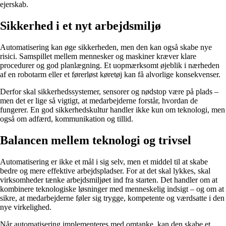
ejerskab.
Sikkerhed i et nyt arbejdsmiljø
Automatisering kan øge sikkerheden, men den kan også skabe nye
risici. Samspillet mellem mennesker og maskiner kræver klare
procedurer og god planlægning. Et uopmærksomt øjeblik i nærheden
af en robotarm eller et førerløst køretøj kan få alvorlige konsekvenser.
Derfor skal sikkerhedssystemer, sensorer og nødstop være på plads –
men det er lige så vigtigt, at medarbejderne forstår, hvordan de
fungerer. En god sikkerhedskultur handler ikke kun om teknologi, men
også om adfærd, kommunikation og tillid.
Balancen mellem teknologi og trivsel
Automatisering er ikke et mål i sig selv, men et middel til at skabe
bedre og mere effektive arbejdspladser. For at det skal lykkes, skal
virksomheder tænke arbejdsmiljøet ind fra starten. Det handler om at
kombinere teknologiske løsninger med menneskelig indsigt – og om at
sikre, at medarbejderne føler sig trygge, kompetente og værdsatte i den
nye virkelighed.
Når automatisering implementeres med omtanke, kan den skabe et