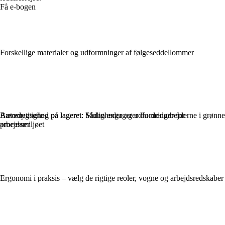
Få e-bogen
Forskellige materialer og udformninger af følgeseddellommer
Bæredygtighed på lageret: Sådan engagerer du medarbejderne i grønne
Automatisering på lageret: Muligheder og udfordringer for
processer
arbejdsmiljøet
Ergonomi i praksis – vælg de rigtige reoler, vogne og arbejdsredskaber