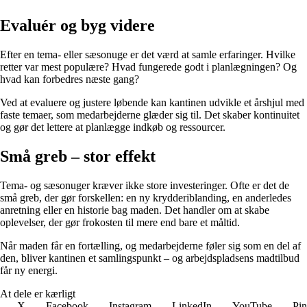
Evaluér og byg videre
Efter en tema- eller sæsonuge er det værd at samle erfaringer. Hvilke
retter var mest populære? Hvad fungerede godt i planlægningen? Og
hvad kan forbedres næste gang?
Ved at evaluere og justere løbende kan kantinen udvikle et årshjul med
faste temaer, som medarbejderne glæder sig til. Det skaber kontinuitet
og gør det lettere at planlægge indkøb og ressourcer.
Små greb – stor effekt
Tema- og sæsonuger kræver ikke store investeringer. Ofte er det de
små greb, der gør forskellen: en ny krydderiblanding, en anderledes
anretning eller en historie bag maden. Det handler om at skabe
oplevelser, der gør frokosten til mere end bare et måltid.
Når maden får en fortælling, og medarbejderne føler sig som en del af
den, bliver kantinen et samlingspunkt – og arbejdspladsens madtilbud
får ny energi.
At dele er kærligt
X
Facebook
Instagram
LinkedIn
YouTube
Pin