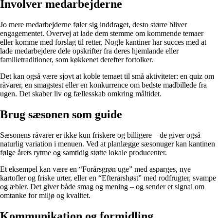
Involver medarbejderne
Jo mere medarbejderne føler sig inddraget, desto større bliver
engagementet. Overvej at lade dem stemme om kommende temaer
eller komme med forslag til retter. Nogle kantiner har succes med at
lade medarbejdere dele opskrifter fra deres hjemlande eller
familietraditioner, som køkkenet derefter fortolker.
Det kan også være sjovt at koble temaet til små aktiviteter: en quiz om
råvarer, en smagstest eller en konkurrence om bedste madbillede fra
ugen. Det skaber liv og fællesskab omkring måltidet.
Brug sæsonen som guide
Sæsonens råvarer er ikke kun friskere og billigere – de giver også
naturlig variation i menuen. Ved at planlægge sæsonuger kan kantinen
følge årets rytme og samtidig støtte lokale producenter.
Et eksempel kan være en “Forårsgrøn uge” med asparges, nye
kartofler og friske urter, eller en “Efterårshøst” med rodfrugter, svampe
og æbler. Det giver både smag og mening – og sender et signal om
omtanke for miljø og kvalitet.
Kommunikation og formidling