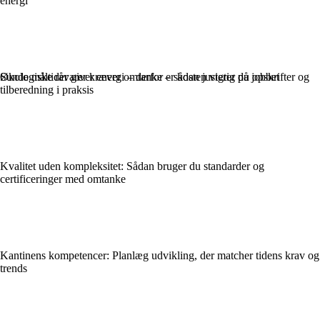
energi
Økologiske råvarer kræver omtanke – sådan justerer du opskrifter og
Sunde måltider giver energi – derfor er kosten vigtig på jobbet
tilberedning i praksis
Kvalitet uden kompleksitet: Sådan bruger du standarder og
certificeringer med omtanke
Kantinens kompetencer: Planlæg udvikling, der matcher tidens krav og
trends