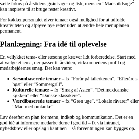
sætte fokus på årstidens grøntsager og fisk, mens en “Madspildsuge”
kan inspirere til at bruge rester kreativt.
For køkkenpersonalet giver temaer også mulighed for at udfolde
kreativiteten og afprøve nye retter uden at ændre hele menuplanen
permanent.
Planlægning: Fra idé til oplevelse
En vellykket tema- eller sæsonuge kræver lidt forberedelse. Start med
at vælge et tema, der passer til årstiden, virksomhedens profil og
medarbejdernes smag. Det kan være:
Sæsonbaserede temaer
– fx “Forår på tallerkenen”, “Efterårets
høst” eller “Sommergrill”.
Kulturelle temaer
– fx “Smag af Asien”, “Det mexicanske
køkken” eller “Danske klassikere”.
Værdibaserede temaer
– fx “Grøn uge”, “Lokale råvarer” eller
“Mad med omtanke”.
Lav derefter en plan for menu, indkøb og kommunikation. Det er en
god idé at informere medarbejderne i god tid – fx via intranet,
nyhedsbrev eller opslag i kantinen – så forventningen kan bygges op.