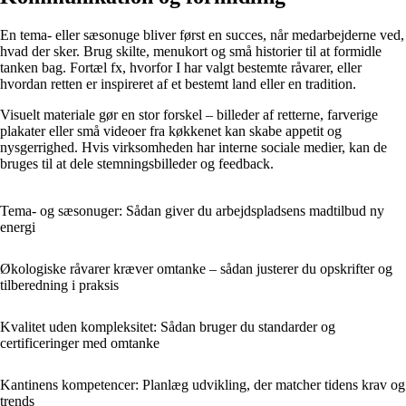
En tema- eller sæsonuge bliver først en succes, når medarbejderne ved,
hvad der sker. Brug skilte, menukort og små historier til at formidle
tanken bag. Fortæl fx, hvorfor I har valgt bestemte råvarer, eller
hvordan retten er inspireret af et bestemt land eller en tradition.
Visuelt materiale gør en stor forskel – billeder af retterne, farverige
plakater eller små videoer fra køkkenet kan skabe appetit og
nysgerrighed. Hvis virksomheden har interne sociale medier, kan de
bruges til at dele stemningsbilleder og feedback.
Tema- og sæsonuger: Sådan giver du arbejdspladsens madtilbud ny
energi
Økologiske råvarer kræver omtanke – sådan justerer du opskrifter og
tilberedning i praksis
Kvalitet uden kompleksitet: Sådan bruger du standarder og
certificeringer med omtanke
Kantinens kompetencer: Planlæg udvikling, der matcher tidens krav og
trends