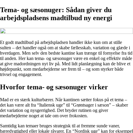
Tema- og sæsonuger: Sådan giver du
arbejdspladsens madtilbud ny energi
Et godt madtilbud på arbejdspladsen handler ikke kun om at stille
sulten – det handler også om at skabe fællesskab, variation og glæde i
hverdagen. Men selv den bedste kantine kan trænge til fornyelse fra tid
til anden. Her kan tema- og sæsonuger være en enkel og effektiv måde
at give madordningen nyt liv på. Med lidt planlægning kan de blive et
højdepunkt, som medarbejderne ser frem til – og som styrker både
trivsel og engagement.
Hvorfor tema- og sæsonuger virker
Mad er en stærk kulturbærer. Når kantinen sætter fokus på et tema –
det kan være alt fra “Italiensk uge” til “Grøntsager i sæson” – skaber
det variation og nysgerrighed. Det bryder rutinen og giver
medarbejderne noget at tale om over frokosten.
Samtidig kan temaer bruges strategisk til at fremme sunde vaner,
bæredygtighed eller lokale råvarer. En “Nordisk uge” kan for eksempel