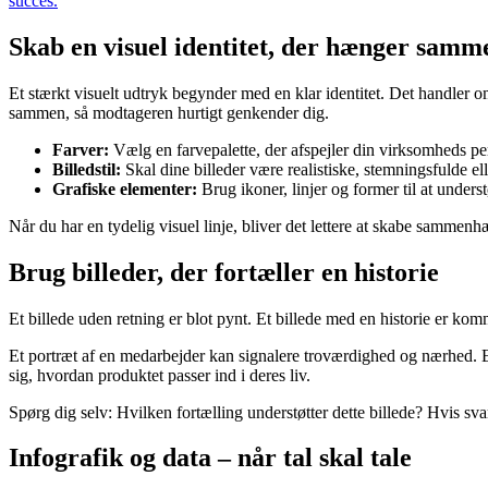
succes.
Skab en visuel identitet, der hænger samm
Et stærkt visuelt udtryk begynder med en klar identitet. Det handler om 
sammen, så modtageren hurtigt genkender dig.
Farver:
Vælg en farvepalette, der afspejler din virksomheds pe
Billedstil:
Skal dine billeder være realistiske, stemningsfulde e
Grafiske elementer:
Brug ikoner, linjer og former til at under
Når du har en tydelig visuel linje, bliver det lettere at skabe samme
Brug billeder, der fortæller en historie
Et billede uden retning er blot pynt. Et billede med en historie er komm
Et portræt af en medarbejder kan signalere troværdighed og nærhed. E
sig, hvordan produktet passer ind i deres liv.
Spørg dig selv: Hvilken fortælling understøtter dette billede? Hvis svare
Infografik og data – når tal skal tale