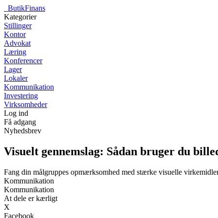
_
ButikFinans
Kategorier
Stillinger
Kontor
Advokat
Læring
Konferencer
Lager
Lokaler
Kommunikation
Investering
Virksomheder
Log ind
Få adgang
Nyhedsbrev
Visuelt gennemslag: Sådan bruger du billed
Fang din målgruppes opmærksomhed med stærke visuelle virkemidle
Kommunikation
Kommunikation
At dele er kærligt
X
Facebook