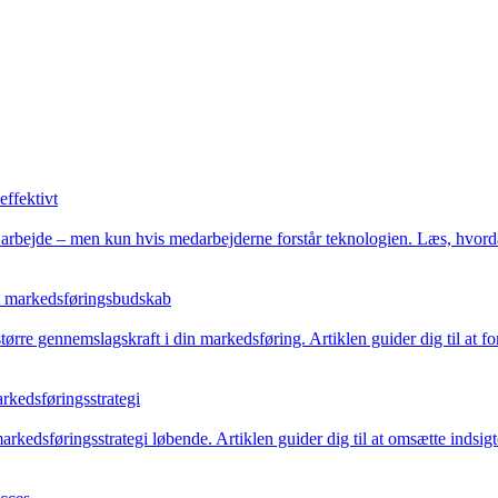
effektivt
isk arbejde – men kun hvis medarbejderne forstår teknologien. Læs, hvor
dit markedsføringsbudskab
e større gennemslagskraft i din markedsføring. Artiklen guider dig til at
arkedsføringsstrategi
arkedsføringsstrategi løbende. Artiklen guider dig til at omsætte indsigte