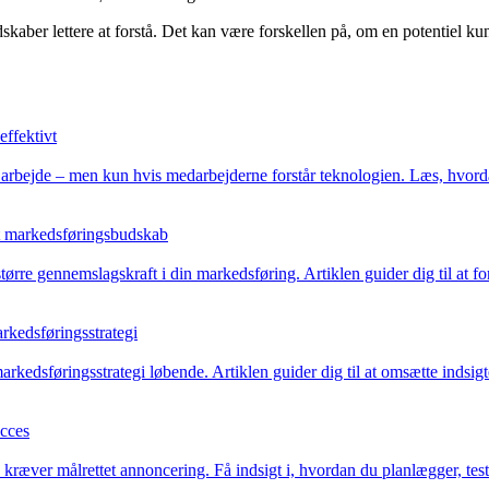
kaber lettere at forstå. Det kan være forskellen på, om en potentiel kund
effektivt
isk arbejde – men kun hvis medarbejderne forstår teknologien. Læs, hvor
dit markedsføringsbudskab
e større gennemslagskraft i din markedsføring. Artiklen guider dig til at
arkedsføringsstrategi
arkedsføringsstrategi løbende. Artiklen guider dig til at omsætte indsigte
ucces
ræver målrettet annoncering. Få indsigt i, hvordan du planlægger, tester