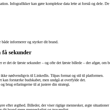
ation. Infografikker kan gøre komplekse data lette at forstå og dele. De 
 både informerer og styrker dit brand.
 få sekunder
det de første sekunder – og ofte det første billede – der afgør, om br
ikke nødvendigvis til LinkedIn. Tilpas format og stil til platformen.
det kan forstærke budskabet, men undgå at overfylde det.
g brug erfaringerne til at justere din strategi.
efter ægthed. Billeder, der viser rigtige mennesker, ægte situationer og
ør dit brand mere menneskeligt og troværdigt.