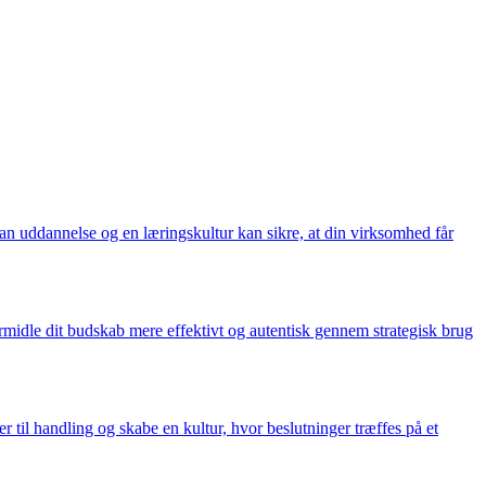
dan uddannelse og en læringskultur kan sikre, at din virksomhed får
 formidle dit budskab mere effektivt og autentisk gennem strategisk brug
r til handling og skabe en kultur, hvor beslutninger træffes på et