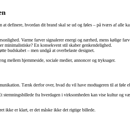
en
at definere, hvordan dit brand skal se ud og føles – på tværs af alle kana
rsonlighed. Varme farver signalerer energi og nærhed, mens kølige farv
ller minimalistiske? En konsekvent stil skaber genkendelighed.
støtte budskabet – men undgå at overbelaste designet.
nhæng mellem hjemmeside, sociale medier, annoncer og tryksager.
unikation. Tænk derfor over, hvad du vil have modtageren til at føle elle
t stemningsbillede fra hverdagen i virksomheden kan vise kultur og vær
t ikke er klart, er det måske ikke det rigtige billede.