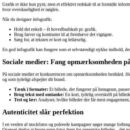
Grafik er ikke kun pynt, men et effektivt redskab til at formidle inform
hvor overskuelighed er nøglen.
Når du designer infografik:
Hold det enkelt – ét hovedbudskab pr. grafik.
Brug farver og kontraster til at fremhæve det vigtigste.
Sørg for, at teksten er kort og letlæselig.
En god infografik kan fungere som et selvstændigt stykke indhold, der
Sociale medier: Fang opmærksomheden på
På sociale medier er konkurrencen om opmærksomheden benhård. Her er 
og som tydeligt afspejler dit brand.
Tænk i formater:
Et billede, der fungerer på Instagram, passer 
Brug tekst med omtanke:
En kort, tydelig overskrift på bille
Test og lær:
Analyser, hvilke billeder der får mest engagement, o
Autenticitet slår perfektion
I en verden af stockfotos og polerede kampagner søger mange forbrugere 
Overvej derfor at bruge egne fotos frem for generiske billeder – det g