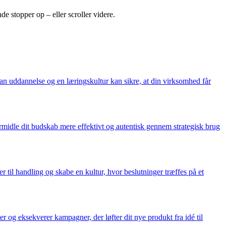
e stopper op – eller scroller videre.
dan uddannelse og en læringskultur kan sikre, at din virksomhed får
 formidle dit budskab mere effektivt og autentisk gennem strategisk brug
r til handling og skabe en kultur, hvor beslutninger træffes på et
 og eksekverer kampagner, der løfter dit nye produkt fra idé til