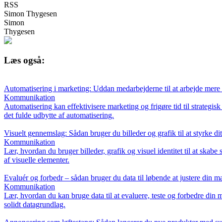
RSS
Simon Thygesen
Simon
Thygesen
Læs også:
Automatisering i marketing: Uddan medarbejderne til at arbejde mere 
Kommunikation
Automatisering kan effektivisere marketing og frigøre tid til strateg
det fulde udbytte af automatisering.
Visuelt gennemslag: Sådan bruger du billeder og grafik til at styrke 
Kommunikation
Lær, hvordan du bruger billeder, grafik og visuel identitet til at skab
af visuelle elementer.
Evaluér og forbedr – sådan bruger du data til løbende at justere din m
Kommunikation
Lær, hvordan du kan bruge data til at evaluere, teste og forbedre din m
solidt datagrundlag.