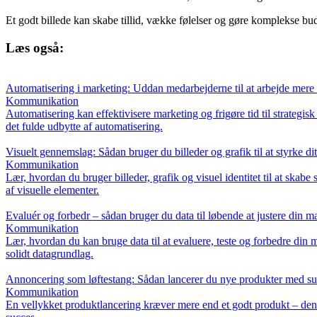
Et godt billede kan skabe tillid, vække følelser og gøre komplekse buds
Læs også:
Automatisering i marketing: Uddan medarbejderne til at arbejde mere 
Kommunikation
Automatisering kan effektivisere marketing og frigøre tid til strateg
det fulde udbytte af automatisering.
Visuelt gennemslag: Sådan bruger du billeder og grafik til at styrke 
Kommunikation
Lær, hvordan du bruger billeder, grafik og visuel identitet til at skab
af visuelle elementer.
Evaluér og forbedr – sådan bruger du data til løbende at justere din m
Kommunikation
Lær, hvordan du kan bruge data til at evaluere, teste og forbedre din m
solidt datagrundlag.
Annoncering som løftestang: Sådan lancerer du nye produkter med s
Kommunikation
En vellykket produktlancering kræver mere end et godt produkt – den k